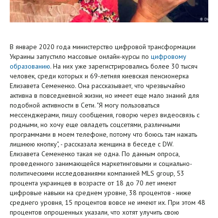
В январе 2020 года министерство цифровой трансформации
Украины запустило массовые онлайн-курсы по
цифровому
образованию
. На них уже зарегистрировались более 30 тысяч
человек, среди которых и 69-летняя киевская пенсионерка
Елизавета Семененко. Она рассказывает, что чрезвычайно
активна в повседневной жизни, но имеет еще мало знаний для
подобной активности в Сети. "Я могу пользоваться
мессенджерами, пишу сообщения, говорю через видеосвязь с
родными, но хочу еще овладеть соцсетями, различными
программами в моем телефоне, потому что боюсь там нажать
лишнюю кнопку", - рассказала женщина в беседе с DW.
Елизавета Семененко такая не одна. По данным опроса,
проведенного занимающейся маркетинговыми и социально-
политическими исследованиями компанией MLS group, 53
процента украинцев в возрасте от 18 до 70 лет имеют
цифровые навыки на среднем уровне, 38 процентов - ниже
среднего уровня, 15 процентов вовсе не имеют их. При этом 48
процентов опрошенных указали, что хотят улучить свою