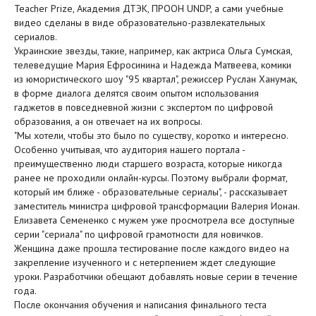
Teacher Prize, Академия ДТЭК, ПРООН UNDP, а сами учебные
видео сделаны в виде образовательно-развлекательных
сериалов.
Украинские звезды, такие, например, как актриса Ольга Сумская,
телеведущие Мария Ефросинина и Надежда Матвеева, комики
из юмористического шоу "95 квартал", режиссер Руслан Ханумак,
в форме диалога делятся своим опытом использования
гаджетов в повседневной жизни с экспертом по цифровой
образования, а он отвечает на их вопросы.
"Мы хотели, чтобы это было по существу, коротко и интересно.
Особенно учитывая, что аудитория нашего портала -
преимущественно люди старшего возраста, которые никогда
ранее не проходили онлайн-курсы. Поэтому выбрали формат,
который им ближе - образовательные сериалы", - рассказывает
заместитель министра цифровой трансформации Валерия Ионан.
Елизавета Семененко с мужем уже просмотрела все доступные
серии "сериала" по цифровой грамотности для новичков.
Женщина даже прошла тестирование после каждого видео на
закрепление изученного и с нетерпением ждет следующие
уроки. Разработчики обещают добавлять новые серии в течение
года.
После окончания обучения и написания финального теста