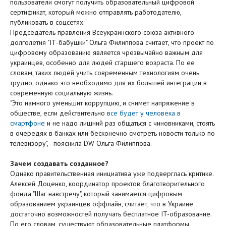
пользователи смогут получить образовательный цифровой
сертификат, который можно отправлять работодателю,
публиковать в соцсетях.
Председатель правления Всеукраинского союза активного
долголетия "ІТ-бабушки" Ольга Филиппова считает, что проект по
цифровому образованию является чрезвычайно важным для
украинцев, особенно для людей старшего возраста. По ее
словам, таких людей учить современным технологиям очень
трудно, однако это необходимо для их большей интеграции в
современную социальную жизнь.
"Это намного уменьшит коррупцию, и снимет напряжение в
обществе, если действительно
все будет у человека в
смартфоне
и не надо лишний раз общаться с чиновниками, стоять
в очередях в банках или бесконечно смотреть новости только по
телевизору", - пояснила DW Ольга Филиппова.
Зачем создавать созданное?
Однако правительственная инициатива уже подверглась критике.
Алексей Доценко, координатор проектов благотворительного
фонда "Шаг навстречу", который занимается цифровым
образованием украинцев оффлайн, считает, что в Украине
достаточно возможностей получать бесплатное IT-образование.
По его словам, существуют образовательные платформы