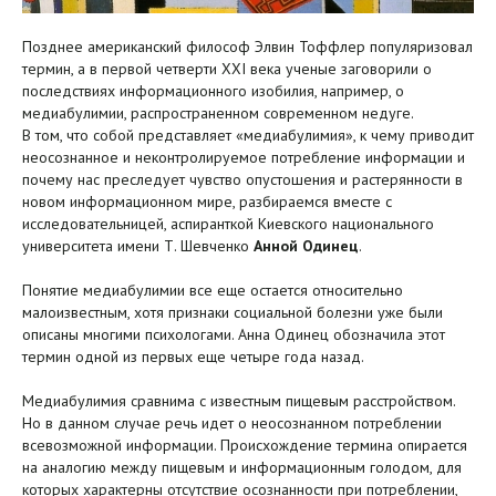
Позднее американский философ Элвин Тоффлер популяризовал
термин, а в первой четверти XXI века ученые заговорили о
последствиях информационного изобилия, например, о
медиабулимии, распространенном современном недуге.
В том, что собой представляет «медиабулимия», к чему приводит
неосознанное и неконтролируемое потребление информации и
почему нас преследует чувство опустошения и растерянности в
новом информационном мире, разбираемся вместе с
исследовательницей, аспиранткой Киевского национального
университета имени Т. Шевченко
Анной Одинец
.
Понятие медиабулимии все еще остается относительно
малоизвестным, хотя признаки социальной болезни уже были
описаны многими психологами. Анна Одинец обозначила этот
термин одной из первых еще четыре года назад.
Медиабулимия сравнима с известным пищевым расстройством.
Но в данном случае речь идет о неосознанном потреблении
всевозможной информации. Происхождение термина опирается
на аналогию между пищевым и информационным голодом, для
которых характерны отсутствие осознанности при потреблении,