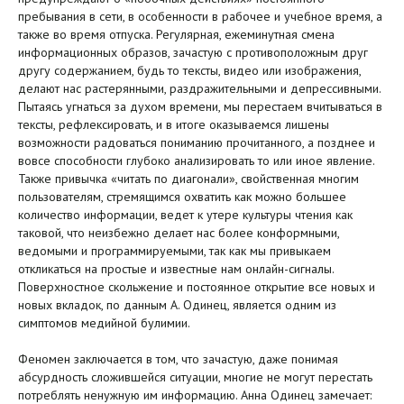
пребывания в сети, в особенности в рабочее и учебное время, а
также во время отпуска. Регулярная, ежеминутная смена
информационных образов, зачастую с противоположным друг
другу содержанием, будь то тексты, видео или изображения,
делают нас растерянными, раздражительными и депрессивными.
Пытаясь угнаться за духом времени, мы перестаем вчитываться в
тексты, рефлексировать, и в итоге оказываемся лишены
возможности радоваться пониманию прочитанного, а позднее и
вовсе способности глубоко анализировать то или иное явление.
Также привычка «читать по диагонали», свойственная многим
пользователям, стремящимся охватить как можно большее
количество информации, ведет к утере культуры чтения как
таковой, что неизбежно делает нас более конформными,
ведомыми и программируемыми, так как мы привыкаем
откликаться на простые и известные нам онлайн-сигналы.
Поверхностное скольжение и постоянное открытие все новых и
новых вкладок, по данным А. Одинец, является одним из
симптомов медийной булимии.
Феномен заключается в том, что зачастую, даже понимая
абсурдность сложившейся ситуации, многие не могут перестать
потреблять ненужную им информацию. Анна Одинец замечает: