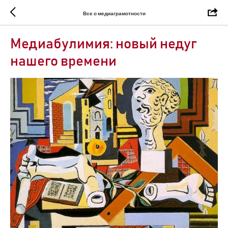
Все о медиаграмотности
Медиабулимия: новый недуг
нашего времени