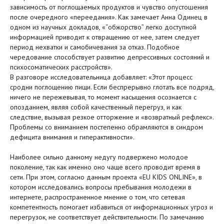
зависимость от поглощаемых продуктов и чувство опустошения
после очередного «переедания». Как замечает Анна Одинец в
одном из научных докладов, «“обжорство” легко доступной
информацией приводит к отвращению от нее, затем следует
период нехватки и самобичевания за отказ. Подобное
чередование способствует развитию депрессивных состояний и
психосоматических расстройств».
В разговоре исследовательница добавляет: «Этот процесс
сродни поглощению пищи. Если беспрерывно глотать все подряд,
ничего не пережевывая, то момент насыщения осознается с
опозданием, являя собой качественный перегруз, и как
следствие, вызывая резкое отторжение и «возвратный рефлекс».
Проблемы со вниманием постепенно обрамляются в синдром
дефицита внимания и гиперактивности».
Наиболее сильно данному недугу подвержено молодое
поколение, так как именно оно чаще всего проводит время в
сети. При этом, согласно данным проекта «EU KIDS ONLINE», в
котором исследовались вопросы пребывания молодежи в
интернете, распространенное мнение о том, что сетевая
компетентность помогает избавиться от информационных угроз и
перегрузок, не соответствует действительности. По замечанию