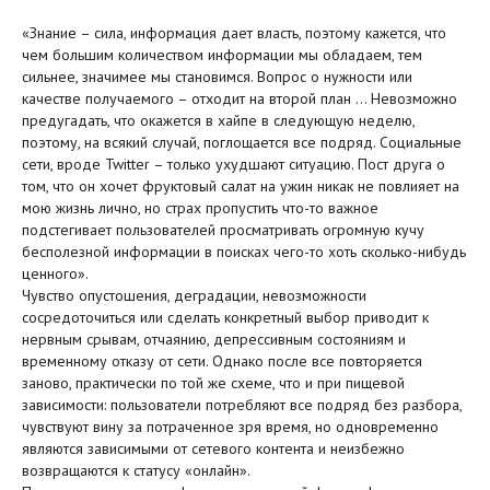
«Знание – сила, информация дает власть, поэтому кажется, что
чем большим количеством информации мы обладаем, тем
сильнее, значимее мы становимся. Вопрос о нужности или
качестве получаемого – отходит на второй план … Невозможно
предугадать, что окажется в хайпе в следующую неделю,
поэтому, на всякий случай, поглощается все подряд. Социальные
сети, вроде Twitter – только ухудшают ситуацию. Пост друга о
том, что он хочет фруктовый салат на ужин никак не повлияет на
мою жизнь лично, но страх пропустить что-то важное
подстегивает пользователей просматривать огромную кучу
бесполезной информации в поисках чего-то хоть сколько-нибудь
ценного».
Чувство опустошения, деградации, невозможности
сосредоточиться или сделать конкретный выбор приводит к
нервным срывам, отчаянию, депрессивным состояниям и
временному отказу от сети. Однако после все повторяется
заново, практически по той же схеме, что и при пищевой
зависимости: пользователи потребляют все подряд без разбора,
чувствуют вину за потраченное зря время, но одновременно
являются зависимыми от сетевого контента и неизбежно
возвращаются к статусу «онлайн».