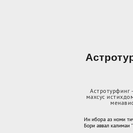
Астротур
Астротурфинг 
махсус истихдо
менавис
Ин ибора аз номи ти
Бори аввал калимаи 