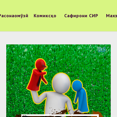
Расонаомӯзӣ
Комиксҳо
Сафирони СИР
Мах