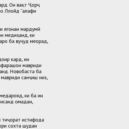
ард. Он вақт Ҷорҷ
ро Ллойд "алафи
и ягонаи мардумӣ
н медиҳанд, ки
аро ба вуҷуд меорад,
оир кард, ин
нафарашон мавриди
анд. Новобаста ба
 мавриди санҷиш низ,
медарояд, ки ба ин
писанд омадан,
ми тиҷорат истифода
ори сохта шудаи