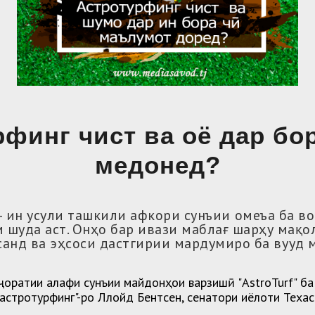
финг чист ва оё дар бо
медонед?
– ин усули ташкили афкори сунъии ҷомеъа ба в
м шуда аст. Онҳо бар ивази маблағ шарҳу мақ
анд ва эҳсоси дастгирии мардумиро ба вуҷуд 
ҷоратии алафи сунъии майдонҳои варзишӣ "AstroTurf" ба
"астротурфинг"-ро Ллойд Бентсен, сенатори иёлоти Техас