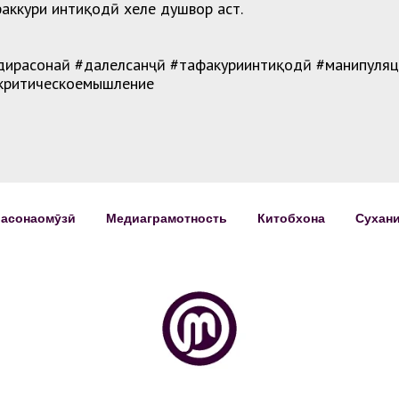
аккури интиқодӣ хеле душвор аст.
дирасонаӣ #далелсанҷӣ #тафакуриинтиқодӣ #манипуляц
критическоемышление
расонаомӯзӣ
Медиаграмотность
Китобхона
Сухани