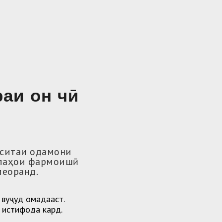
раи он чӣ
оситаи одамони
олаҳои фармоишӣ
меоранд.
 вуҷуд омадааст.
 истифода кард.