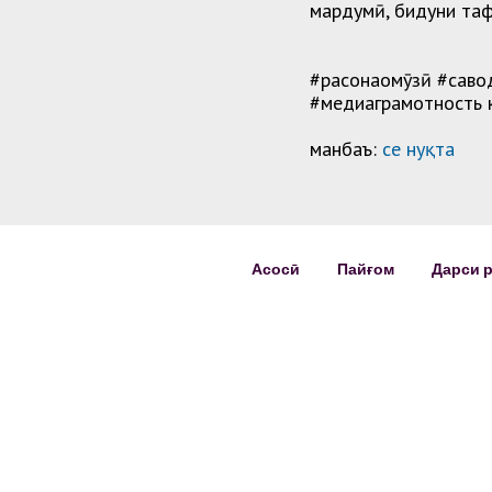
мардумӣ, бидуни таф
#расонаомӯзӣ #саво
#медиаграмотность 
манбаъ:
cе нуқта
Асосӣ
Пайғом
Дарси 