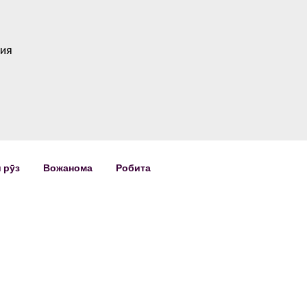
ия
 рӯз
Вожанома
Робита