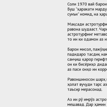
Соли 1970 вай барои
Буш "ҳаракати марду
сунъи" номид, на ҳар
Мақсади аcтротурфи
равона шудааст. Чар
астротурфинг метаво
то ин ки одамон аз 
Барои мисол, пажӯҳи
падидаро тасдиқ нам
санҷиш қарор гирифт
он ки бисёриҳо дида
аз паси онҳо ин корр
Равоншиносон шарҳ м
ҳолат вуҷуди тарс а
таъсир мерасонад.
Аз ин рӯ имрӯз астр
мешавад. Дар ҳамин 