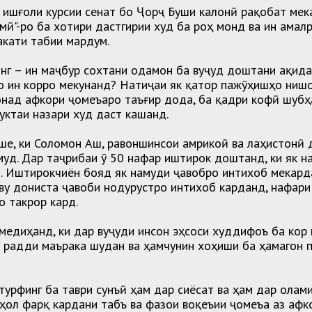
 ишғоли курсии сенат бо Ҷорҷ Буши калонӣ рақобат мек
мӣ"-ро ба хотири дастгирии худ ба роҳ монд ва ин амал
акати табии мардум.
нг – ин маҷбур сохтани одамон ба вуҷуд доштани ақида
о ин корро мекунанд? Натиҷаи як қатор пажӯҳишҳо нишо
над афкори ҷомеъаро таъғир дода, ба қадри кофӣ шубҳ
нуктаи назари худ даст кашанд.
ше, ки Соломон Аш, равоншинсои амрикоӣ ва лаҳистонӣ д
уд. Дар таҷрибаи ӯ 50 нафар иштирок доштанд, ки як 
. Иштирокчиён бояд як намуди ҷавобро интихоб мекард
ву дониста ҷавоби нодурустро интихоб карданд, нафари
о такрор кард.
едиҳанд, ки дар вуҷуди инсон эҳсоси худдифоъ ба кор 
з радди маърака шудан ва ҳамчунин хоҳиши ба ҳамагон 
отурфинг ба таври сунъӣ ҳам дар сиёсат ва ҳам дар ола
ҳол фарқ кардани табъ ва фазои воқеъии ҷомеъа аз афк