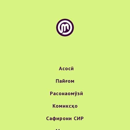
Асосӣ
Пайғом
Расонаомӯзӣ
Комиксҳо
Сафирони СИР