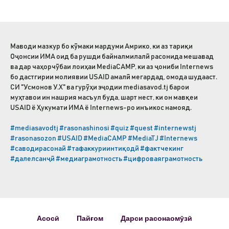
Маводи мазкур бо кӯмаки мардуми Амрико, ки аз тариқи
Оҷонсии ИМА оид ба рушди байналмилалӣ расонида мешавад
ва дар чаҳорчӯбаи лоиҳаи MediaCAMP, ки аз ҷониби Internews
бо дастгирии молиявии USAID амалӣ мегардад, омода шудааст.
СИ "Усмонов У.Х" ва гурӯҳи эҷодии mediasavod.tj барои
муҳтавои ин нашрия масъул буда, шарт нест, ки он мавқеи
USAID ё Ҳукумати ИМА ё Internews-ро инъикос намояд.
#mediasavodtj
#rasonashinosi
#quiz
#quest
#internewstj
#rasonasozon
#USAID
#MediaCAMP
#MediaTJ
#Internews
#саводирасонаӣ
#тафаккуриинтиқодӣ
#фактчекинг
#далелсанҷӣ
#медиаграмотность
#цифроваяграмотность
Асосӣ
Пайғом
Дарси расонаомӯзӣ