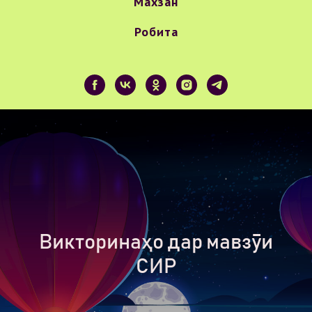
Махзан
Робита
Викторинаҳо дар мавзӯи
СИР