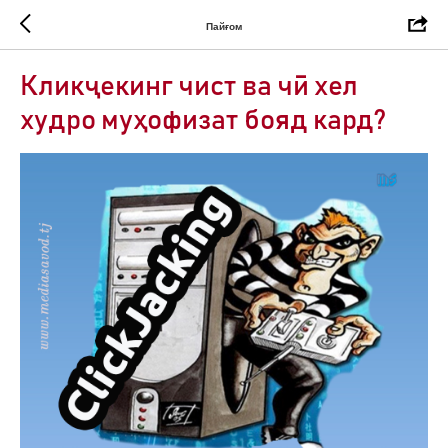
Пайғом
Кликҷекинг чист ва чӣ хел
худро муҳофизат бояд кард?