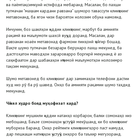
ва паёмтақсимкунӣ истифода мебаранд. Масалан, бо пахши
тугмачаи "маҳкам кардани равзана” шуморо тавассути кликҷекинг
метавонанд, ба ягон чизи бароятон нолозим обуна намоянд.
Инчунин, боз шаклҳои ҷиддии кликҷекинг, марбут ба амнияти
рақамӣ ва маълумоти шахсӣ вуҷуд доранд. Масалан, дар
равзанаи ноаён метавонад фармони пинҳонӣ ҷойгир бошад.
Вақте шумо тугмачаи безарари берунаро пахш мекунед, ба
дастгоҳатон маводҳои зарароварро боргирӣ мекунанд ё аз
саҳифаатон дар шабакаҳои иҷтимоӣ маълумотҳои нолозимро
тақсим мекунанд.
Шумо метавонед бо кликҷекинг дар замимаҳои телефони дастии
худ низ рӯ ба рӯ шавед. Онҳо ба амнияти рақамии шумо таҳдид
мекунанд.
Чӣ хел худро бояд муҳофизат кард?
Кликҷекинг мушкили ҷиддии натанҳо корбарон, балки сомонаҳо низ
мебошанд. Баъзе сомонаҳои ҷустуҷӯӣ мекӯшанд, ки бо кликҷекинг
мубориза баранд. Онҳо рейтинги кликҷекингҳоро паст намуда,
дар пешкаши натиҷаҳои ҷустуҷӯ онҳоро ба таъхир мегузоранд.