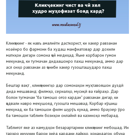
Кликҷекинг - як навъ амалиёти дасткорист, ки хакер равзанаи
ноаёнро бо фармони ба худаш манфиатовар дар дохили
матнҳои дигари сомона ҷой медиҳад. Яъне корбарон гумон
мекунанд, ки тугмачаи дидаашонро пахш мекунанд, аммо дар
асл онҳо равзанаи аз ҷониби хакер гузошташударо пахш
мекунанд.
Бештар вақт , кликҷекингҳо дар сомонаҳои муҳтавояшон дуздӣ
дида мешаванд: филмҳо, сериалҳо, мусиқӣ ва ғайраҳо. Дар
болои тугмачаи "ба тамошо оғоз кардан” равзанаи дигар, ки
ҷадвали навро мекушояд, гузошта мешавад. Корбар кӯшиш
мекунад, ки ба тамошои филм шурӯъ кунад, аммо браузер ӯро
ба тамошои таблиғи бозиҳои онлайнӣ ва казиноҳо мебарад.
Таблиғот яке аз намудҳои безарартарини кликҷекинг мебошад. Ин
тарҳро инчунин барои зиёд кардани лайкҳо, хонандагон, обуна