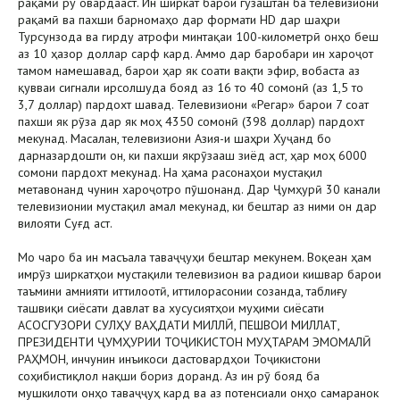
рақамӣ рӯ овардааст. Ин ширкат барои гузаштан ба телевизиони
рақамӣ ва пахши барномаҳо дар формати HD дар шаҳри
Турсунзода ва гирду атрофи минтақаи 100-километрӣ онҳо беш
аз 10 ҳазор доллар сарф кард. Аммо дар баробари ин хароҷот
тамом намешавад, барои ҳар як соати вақти эфир, вобаста аз
қувваи сигнали ирсолшуда бояд аз 16 то 40 сомонӣ (аз 1,5 то
3,7 доллар) пардохт шавад. Телевизиони «Регар» барои 7 соат
пахши як рӯза дар як моҳ 4350 сомонӣ (398 доллар) пардохт
мекунад. Масалан, телевизиони Азия-и шаҳри Хуҷанд бо
дарназардошти он, ки пахши якрӯзааш зиёд аст, ҳар моҳ 6000
сомони пардохт мекунад. На ҳама расонаҳои мустақил
метавонанд чунин хароҷотро пӯшонанд. Дар Ҷумҳурӣ 30 канали
телевизионии мустақил амал мекунад, ки бештар аз ними он дар
вилояти Суғд аст.
Мо чаро ба ин масъала таваҷҷуҳи бештар мекунем. Воқеан ҳам
имрӯз ширкатҳои мустақили телевизион ва радиои кишвар барои
таъмини амнияти иттилоотӣ, иттилорасонии созанда, таблиғу
ташвиқи сиёсати давлат ва хусусиятҳои муҳими сиёсати
АСОСГУЗОРИ СУЛҲУ ВАҲДАТИ МИЛЛӢ, ПЕШВОИ МИЛЛАТ,
ПРЕЗИДЕНТИ ҶУМҲУРИИ ТОҶИКИСТОН МУҲТАРАМ ЭМОМАЛӢ
РАҲМОН, инчунин инъикоси дастовардҳои Тоҷикистони
соҳибистиқлол нақши бориз доранд. Аз ин рӯ бояд ба
мушкилоти онҳо таваҷҷуҳ кард ва аз потенсиали онҳо самаранок