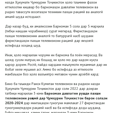
назди Ҳукумати Ҷумҳурии Тоҷикистон ҳоло таъмини фазои
иттилоотии кишвар бо барномаҳои давлатии телевизион ва
радио тавассути воситаҳои техникии пахши рақамӣ ва аналогӣ
амалӣ шуда истодааст.
Дар назар буд, ки амалисозии Барномаи 5 сола дар 5 марҳила
(тибқи нақшаи чорабиниҳо) сурат мегирад. Фиристандаҳои
пахши телевизионии аналогӣ то бапуррагӣ насб шудани
фиристандаҳои пахши телевизиони рақамӣ дар якҷоягӣ
истифода хоҳанд шуд.
Инак, ҳоло марҳилаи чоруми ин барнома ба поён мерасад. Ва
шояд суоли матраҳ ин бошад, ки ҳоло мо дар кадом нуқта
қарор дорем. Ростӣ, пайдо кардани маълумоти мукаммал дар ин
бобат хеле мушкил аст. Аммо бо истифода аз иттилооти
манбаъҳои боз ҳоло вазъиятро метавон чунин арзёбӣ кард:
Бино ба таъкиди Раиси Кумитаи телевизион ва радиои назди
Ҳукумати Ҷумҳурии Тоҷикистон дар соли 2022 дар доираи
татбиқи марҳилаи 3-юми
Барномаи давлатии рушди пахши
телевизиони рақамӣ дар Ҷумҳурии Тоҷикистон барои солҳои
2020-2024
дар минтақаҳои гуногуни мамлакат 27 фиристандаи
гуногуниқтидори рақамӣ насб ва ба истифода дода шуданд.
Гуфта мешавад, ҳамин тариқ, марҳилаи 3-юми Барномаи