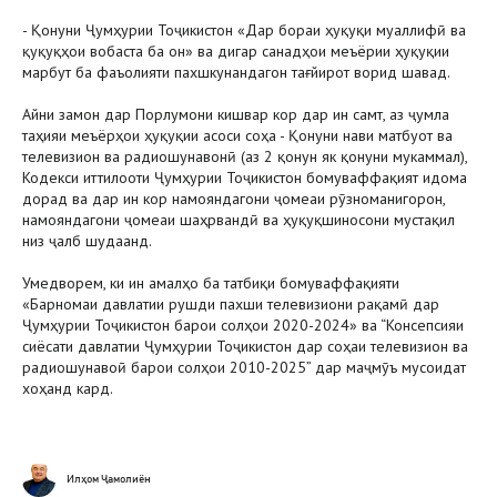
- Қонуни Ҷумҳурии Тоҷикистон «Дар бораи ҳуқуқи муаллифӣ ва
қуқуқҳои вобаста ба он» ва дигар санадҳои меъёрии ҳуқуқии
марбут ба фаъолияти пахшкунандагон тағйирот ворид шавад.
Айни замон дар Порлумони кишвар кор дар ин самт, аз ҷумла
таҳияи меъёрҳои ҳуқуқии асоси соҳа - Қонуни нави матбуот ва
телевизион ва радиошунавонӣ (аз 2 қонун як қонуни мукаммал),
Кодекси иттилооти Ҷумҳурии Тоҷикистон бомуваффақият идома
дорад ва дар ин кор намояндагони ҷомеаи рӯзноманигорон,
намояндагони ҷомеаи шаҳрвандӣ ва ҳуқуқшиносони мустақил
низ ҷалб шудаанд.
Умедворем, ки ин амалҳо ба татбиқи бомуваффақияти
«Барномаи давлатии рушди пахши телевизиони рақамӣ дар
Ҷумҳурии Тоҷикистон барои солҳои 2020-2024» ва “Консепсияи
сиёсати давлатии Ҷумҳурии Тоҷикистон дар соҳаи телевизион ва
радиошунавоӣ барои солҳои 2010-2025” дар маҷмӯъ мусоидат
хоҳанд кард.
Илҳом Ҷамолиён