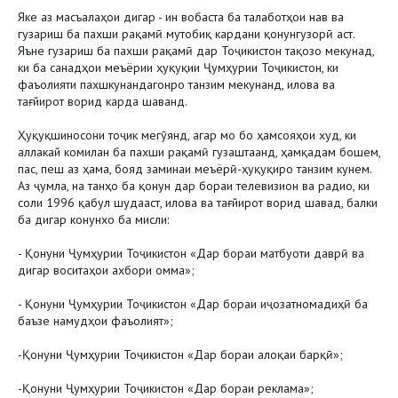
Яке аз масъалаҳои дигар - ин вобаста ба талаботҳои нав ва
гузариш ба пахши рақамӣ мутобиқ кардани қонунгузорӣ аст.
Яъне гузариш ба пахши рақамӣ дар Тоҷикистон тақозо мекунад,
ки ба санадҳои меъёрии ҳуқуқии Ҷумҳурии Тоҷикистон, ки
фаъолияти пахшкунандагонро танзим мекунанд, илова ва
тағйирот ворид карда шаванд.
Ҳуқуқшиносони тоҷик мегӯянд, агар мо бо ҳамсояҳои худ, ки
аллакай комилан ба пахши рақамӣ гузаштаанд, ҳамқадам бошем,
пас, пеш аз ҳама, бояд заминаи меъёрӣ-ҳуқуқиро танзим кунем.
Аз ҷумла, на танҳо ба қонун дар бораи телевизион ва радио, ки
соли 1996 қабул шудааст, илова ва тағйирот ворид шавад, балки
ба дигар конунхо ба мисли:
- Қонуни Ҷумҳурии Тоҷикистон «Дар бораи матбуоти даврӣ ва
дигар воситаҳои ахбори омма»;
- Қонуни Ҷумҳурии Тоҷикистон «Дар бораи иҷозатномадиҳӣ ба
баъзе намудҳои фаъолият»;
-Қонуни Ҷумҳурии Тоҷикистон «Дар бораи алоқаи барқӣ»;
-Қонуни Ҷумҳурии Тоҷикистон «Дар бораи реклама»;