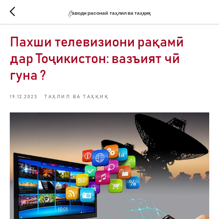
Cаводи расонаӣ, таҳлил ва таҳқиқ
Пахши телевизиони рақамӣ
дар Тоҷикистон: вазъият чӣ
гуна ?
19.12.2023
ТАҲЛИЛ ВА ТАҲҚИҚ