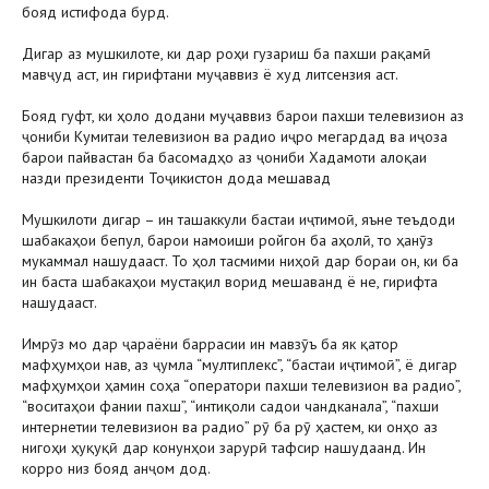
бояд истифода бурд.
Дигар аз мушкилоте, ки дар роҳи гузариш ба пахши рақамӣ
мавҷуд аст, ин гирифтани муҷаввиз ё худ литсензия аст.
Бояд гуфт, ки ҳоло додани муҷаввиз барои пахши телевизион аз
ҷониби Кумитаи телевизион ва радио иҷро мегардад ва иҷоза
барои пайвастан ба басомадҳо аз ҷониби Хадамоти алоқаи
назди президенти Тоҷикистон дода мешавад
Мушкилоти дигар – ин ташаккули бастаи иҷтимоӣ, яъне теъдоди
шабакаҳои бепул, барои намоиши ройгон ба аҳолӣ, то ҳанӯз
мукаммал нашудааст. То ҳол тасмими ниҳоӣ дар бораи он, ки ба
ин баста шабакаҳои мустақил ворид мешаванд ё не, гирифта
нашудааст.
Имрӯз мо дар ҷараёни баррасии ин мавзӯъ ба як қатор
мафҳумҳои нав, аз ҷумла “мултиплекс”, “бастаи иҷтимоӣ”, ё дигар
мафҳумҳои ҳамин соҳа “оператори пахши телевизион ва радио”,
“воситаҳои фании пахш”, “интиқоли садои чандканала”, “пахши
интернетии телевизион ва радио” рӯ ба рӯ ҳастем, ки онҳо аз
нигоҳи ҳуқуқӣ дар конунҳои зарурӣ тафсир нашудаанд. Ин
корро низ бояд анҷом дод.