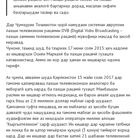
анъанавии аналогӣ бартариҳо дорад, масалан сифати
беҳтаршудаи тасвир ва садо.
Дар Ҷумҳурии Тоҷикистон ҷорӣ намудани системаи аврупоии
пахши телевизиони рақамии DVB (Digital Vidio Broadcasting –
пахши заминии телевизиони рақамӣ) мувофиқи мақсад ба ҳисоб
меравад.
Чуноне, таъкид шуд, ба таърихи 17 июни соли 2015 ҳеҷ кадоме
аз кишварҳои Осиёи Марказӣ ба пахши рақамӣ гузашта
натавонистанд. Аммо ин кор дар ҳамаи ин кишварҳо идома
гирифт.
Аз ҷумла, аввалин шуда Қирғизистон 15 майи соли 2017 дар
тамоми қаламраваш пахши телевизионҳои аналогиро ба
якборагӣ қатъ карда, ба пахши рақамӣ гузашт. Манбаъҳои
расмии ин кишвар иттилоъ медиҳанд, ки барои амалӣ шудани ин
тарҳ беш аз 2,6 миллион доллар маблағ сарф шудааст.
Ҳамзамон гуфта мешавад, ки ин маблағҳо аз ҳисоби буҷаи
давлатӣ ҷудо нашудаанд ва тамоми маблағ аз ҳисоби фаъолияти
худкифоягии яке аз ниҳодҳои оператори миллии алоқаи
“Кыргызтелеком” сарф шудааст. Ин кишвар дар ҷараёни татбиқи
ин лоиҳа ба як қатор меъёрҳои ҳуқуқӣ (3 қонун) тағйирот ворид
кард. Дар ин кишвар дар бастаи ҳатмӣ 21 шабакаи телевизионӣ