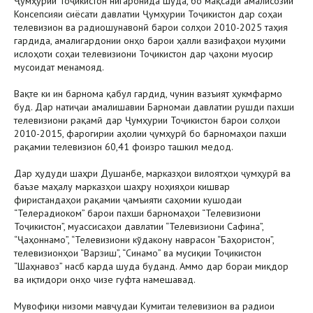
Ҷумҳурии Тоҷикистон нигаронида шуда, бо мақсади амалисозии
Консепсияи сиёсати давлатии Ҷумҳурии Тоҷикистон дар соҳаи
телевизион ва радиошунавонӣ барои солҳои 2010-2025 таҳия
гардида, амалигардонии онҳо барои ҳалли вазифаҳои муҳими
ислоҳоти соҳаи телевизиони Тоҷикистон дар ҷаҳони муосир
мусоидат менамояд.
Вақте ки ин барнома қабул гардид, чунин вазъият ҳукмфармо
буд. Дар натиҷаи амалишавии Барномаи давлатии рушди пахши
телевизиони рақамӣ дар Ҷумҳурии Тоҷикистон барои солҳои
2010-2015, фарогирии аҳолии ҷумҳурӣ бо барномаҳои пахши
рақамии телевизион 60,41 фоизро ташкил медод.
Дар ҳудуди шаҳри Душанбе, марказҳои вилоятҳои ҷумҳурӣ ва
баъзе маҳалу марказҳои шаҳру ноҳияҳои кишвар
фиристандаҳои рақамии ҷамъияти саҳомии кушодаи
“Телерадиоком” барои пахши барномаҳои “Телевизиони
Тоҷикистон”, муассисаҳои давлатии “Телевизиони Сафина”,
“Ҷаҳоннамо”, “Телевизиони кўдакону наврасон “Баҳористон”,
телевизионҳои “Варзиш”, “Синамо” ва мусиқии Тоҷикистон
“Шаҳнавоз” насб карда шуда буданд. Аммо дар бораи миқдор
ва иқтидори онҳо чизе гуфта намешавад.
Мувофиқи низоми мавҷудаи Кумитаи телевизион ва радиои