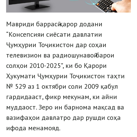
Мавриди баррасӣ қарор додани
“Консепсияи сиёсати давлатии
Ҷумҳурии Тоҷикистон дар соҳаи
телевизион ва радиошунавоӣ барои
солҳои 2010-2025”, ки бо Қарори
Ҳукумати Ҷумҳурии Тоҷикистон таҳти
№ 529 аз 1 октябри соли 2009 қабул
гардидааст, фикр мекунам, ки айни
муддаост. Зеро ин барнома мақсад ва
вазифаҳои давлатро дар рушди соҳа
ифода менамояд.