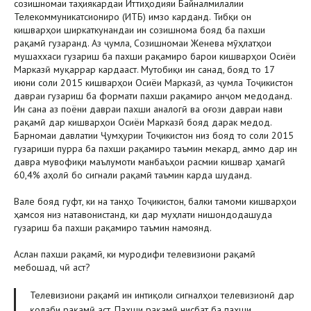
созишномаи таҳиякардаи Иттиҳодияи Байналмилалии
Телекоммуникатсиониро (ИТБ) имзо карданд. Тибқи он
кишварҳои ширкаткунандаи ин созишнома бояд ба пахши
рақамӣ гузаранд. Аз ҷумла, Созишномаи Женева мӯҳлатҳои
мушаххаси гузариш ба пахши рақамиро барои кишварҳои Осиёи
Марказӣ муқаррар кардааст. Мутобиқи ин санад, бояд то 17
июни соли 2015 кишварҳои Осиёи Марказӣ, аз ҷумла Тоҷикистон
давраи гузариш ба формати пахши рақамиро анҷом медоданд.
Ин сана аз поёни давраи пахши аналогӣ ва оғози давраи нави
рақамӣ дар кишварҳои Осиёи Марказӣ бояд дарак медод.
Барномаи давлатии Ҷумҳурии Тоҷикистон низ бояд то соли 2015
гузариши пурра ба пахши рақамиро таъмин мекард, аммо дар ин
давра мувофиқи маълумоти манбаъҳои расмии кишвар ҳамагӣ
60,4% аҳолӣ бо сигнали рақамӣ таъмин карда шуданд.
Вале бояд гуфт, ки на танҳо Тоҷикистон, балки тамоми кишварҳои
ҳамсоя низ натавонистанд, ки дар муҳлати нишондодашуда
гузариш ба пахши рақамиро таъмин намоянд.
Аслан пахши рақамӣ, ки муродифи телевизиони рақамӣ
мебошад, чӣ аст?
Телевизиони рақамӣ ин интиқоли сигналҳои телевизионӣ дар
қолаби рақамӣ аст. Пахши рақамӣ нисбат ба пахши