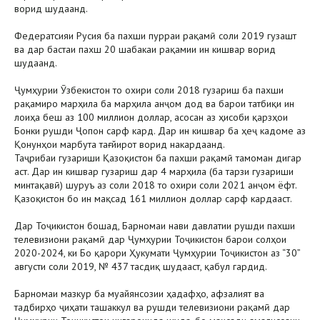
ворид шудаанд.
Федератсияи Русия ба пахши пурраи рақамӣ соли 2019 гузашт
ва дар бастаи пахш 20 шабакаи рақамии ин кишвар ворид
шудаанд.
Ҷумҳурии Ӯзбекистон то охири соли 2018 гузариш ба пахши
рақамиро марҳила ба марҳила анҷом дод ва барои татбиқи ин
лоиҳа беш аз 100 миллион доллар, асосан аз ҳисоби қарзҳои
Бонки рушди Ҷопон сарф кард. Дар ин кишвар ба ҳеҷ кадоме аз
Қонунҳои марбута тағйирот ворид накардаанд.
Таҷрибаи гузариши Қазоқистон ба пахши рақамӣ тамоман дигар
аст. Дар ин кишвар гузариш дар 4 марҳила (ба тарзи гузариши
минтақавӣ) шуруъ аз соли 2018 то охири соли 2021 анҷом ёфт.
Қазоқистон бо ин мақсад 161 миллион доллар сарф кардааст.
Дар Тоҷикистон бошад, Барномаи нави давлатии рушди пахши
телевизиони рақамӣ дар Ҷумҳурии Тоҷикистон барои солҳои
2020-2024, ки Бо қарори Ҳукумати Ҷумҳурии Тоҷикистон аз “30”
августи соли 2019, № 437 тасдиқ шудааст, қабул гардид.
Барномаи мазкур ба муайянсозии ҳадафҳо, афзалият ва
тадбирҳо ҷиҳати ташаккул ва рушди телевизиони рақамӣ дар