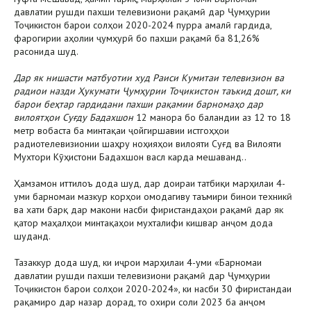
давлатии рушди пахши телевизиони рақамӣ дар Ҷумҳурии
Тоҷикистон барои солҳои 2020-2024 пурра амалӣ гардида,
фарогирии аҳолии ҷумҳурӣ бо пахши рақамӣ ба 81,26%
расонида шуд.
Дар як нишасти матбуотии худ Раиси Кумитаи телевизион ва
радиои назди Ҳукумати Ҷумҳурии Тоҷикистон таъкид дошт, ки
барои беҳтар гардидани пахши рақамии барномаҳо дар
вилоятҳои Суғду Бадахшон
12 манора бо баландии аз 12 то 18
метр вобаста ба минтақаи ҷойгиршавии истгоҳҳои
радиотелевизионии шаҳру ноҳияҳои вилояти Суғд ва Вилояти
Мухтори Кӯҳистони Бадахшон васл карда мешаванд..
Ҳамзамон иттилоъ дода шуд, дар доираи татбиқи марҳилаи 4-
уми барномаи мазкур корҳои омодагиву таъмири бинои техникӣ
ва хати барқ дар макони насби фиристандаҳои рақамӣ дар як
қатор маҳалҳои минтақаҳои мухталифи кишвар анҷом дода
шуданд.
Тазаккур дода шуд, ки иҷрои марҳилаи 4-уми «Барномаи
давлатии рушди пахши телевизиони рақамӣ дар Ҷумҳурии
Тоҷикистон барои солҳои 2020-2024», ки насби 30 фиристандаи
рақамиро дар назар дорад, то охири соли 2023 ба анҷом