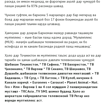
расида, он имкон медиҳад, ки фарогирии аҳолӣ дар ҷумҳурӣ бо
пахши рақамӣ ба 83% расонида шавад.
Чуноне гуфтем, ин барнома 5 марҳиларо дар бар мегирад ва
бояд дар марҳилаи ниҳоӣ боз 17 фоизи боқимондаи аҳолӣ бо
пахши рақамӣ таъмин карда шгаванд.
Ҳамчунин дар доираи Барномаи мазкур раванди ташаккули
мултиплекс – яъне бастаи пахш идома дорад. "Мультиплекс
(MUX) - маҷмӯи шабакаҳои телевизионӣ ва радио, ки бо
истифода аз як канали басомади радиоӣ пахш мешаванд".
Ҳоло дар Тоҷикистон як мултиплекс таъсис дода шуда аст ва дар
таркиби он ҳамаи шабакаҳои давлати телевизионии ҷумҳурӣ:
Шабакаи Тоҷикистон, * ТВ Сафина, * ТВ Бахористон, * ТВ
Ҷахоннамо, * ТВ Варзиш * ТВ Синамо, ТВ Шаҳнавоз, ТВ
Душанбе, шабакахои телвизиони давлатии минтакавӣ: • ТВ
Бадахшон, • ТВ Сугд, • ТВ Хатлон, • ТВ Кулоб, инчунин 6
Канали хориҷӣ: • Euronews • Carousel • Planet Animal • Nat.
Гео • Илм • Варзиш 1 ва 4 сол муқаддам 2 пахшкунандагони
мустақил - TRC Asia , TV SM1 шомил буданд. Ҳоло аз
ширкатҳои ғайридавлатии телевизионӣ ТВ Регар низ
вориди мултиплекс аст.