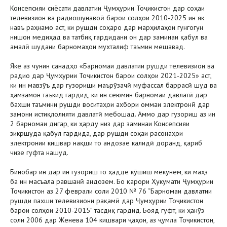
Консепсияи сиёсати давлатии Ҷумҳурии Тоҷикистон дар соҳаи
телевизион ва радиошунавоӣ барои солҳои 2010-2025 ин як
навъ раҳнамо аст, ки рушди соҳаро дар марҳилаҳои гунгогун
нишон медиҳад ва татбиқ гардидани он дар заминаи қабул ва
амалӣ шудани барномаҳои мухталиф таъмин мешавад.
Яке аз чунин санадҳо «Барномаи давлатии рушди телевизион ва
радио дар Ҷумҳурии Тоҷикистон барои солҳои 2021-2025» аст,
ки ин мавзӯъ дар гузориши маърӯзачӣ муфассал баррасӣ шуд ва
ҳамзамон таъкид гардид, ки ин сеюмин барномаи давлатӣ дар
бахши таъмини рушди воситаҳои ахбори оммаи электронӣ дар
замони истиқлолияти давлатӣ мебошад. Аммо дар гузориш аз ин
2 барномаи дигар, ки ҳарду низ дар заминаи Консепсияи
зикршуда қабул гардида, дар рушди соҳаи расонаҳои
электронии кишвар нақши то андозае калидӣ доранд, қариб
чизе гуфта нашуд.
Бинобар ин дар ин гузориш то ҳадде кӯшиш мекунем, ки маҳз
ба ин масъала равшанӣ андозем. Бо қарори Ҳукумати Ҷумҳурии
Тоҷикистон аз 27 феврали соли 2010 № 76 “Барномаи давлатии
рушди пахши телевизиони рақамӣ дар Ҷумҳурии Тоҷикистон
барои солҳои 2010-2015” тасдиқ гардид. Бояд гуфт, ки ҳанӯз
соли 2006 дар Женева 104 кишвари ҷаҳон, аз ҷумла Тоҷикистон,