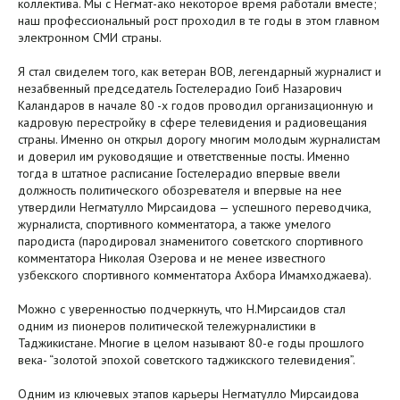
коллектива. Мы с Негмат-ако некоторое время работали вместе;
наш профессиональный рост проходил в те годы в этом главном
электронном СМИ страны.
Я стал свиделем того, как ветеран ВОВ, легендарный журналист и
незабвенный председатель Гостелерадио Гоиб Назарович
Каландаров в начале 80 -х годов проводил организационную и
кадровую перестройку в сфере телевидения и радиовещания
страны. Именно он открыл дорогу многим молодым журналистам
и доверил им руководящие и ответственные посты. Именно
тогда в штатное расписание Гостелерадио впервые ввели
должность политического обозревателя и впервые на нее
утвердили Негматулло Мирсаидова — успешного переводчика,
журналиста, спортивного комментатора, а также умелого
пародиста (пародировал знаменитого советского спортивного
комментатора Николая Озерова и не менее известного
узбекского спортивного комментатора Ахбора Имамходжаева).
Можно с уверенностью подчеркнуть, что Н.Мирсаидов стал
одним из пионеров политической тележурналистики в
Таджикистане. Многие в целом называют 80-е годы прошлого
века- “золотой эпохой советского таджикского телевидения”.
Одним из ключевых этапов карьеры Негматулло Мирсаидова