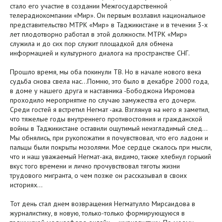
стало его участие в создании Межгосударственной
телерадиокомпании «Мир». Он первым возлавил национальное
представительство МТРК «Мир» в Таджикистане и в течении 3-х
лет плодотворно работал в этой должности. МТРК «Мир»
служила и до сих пор служит площадкой для обмена
информацией и культурного диалога на пространстве СНГ.
Прошло время, мы оба покинули ТВ. Но в начале нового века
судьба снова свела нас…Помню, это было в декабре 2000 года,
в доме у нашего друга и наставника -Бободжона Икромова
проходило мероприятие по случаю замужества его дочери.
Среди гостей я встретил Негмат -ака. Взглянув на него я заметил,
что тяжелые годы внутреннего противостояния и гражданской
войны в Таджикистане оставили ощутимый неизгладимый след…
Мы обнялись, при рукопожатии я почувствовал, что его ладони и
пальцы были покрыты мозолями. Мое сердце сжалось при мысли,
что и наш уважаемый Негмат-ака, видимо, также хлебнул горький
вкус того времени и лично прочувствовал тяготы жизни
трудового мигранта, о чем позже он рассказывал в своих
историях…
Тот день стал днем возвращения Негматулло Мирсаидова в
журналистику, в новую, только-только формирующуюся в