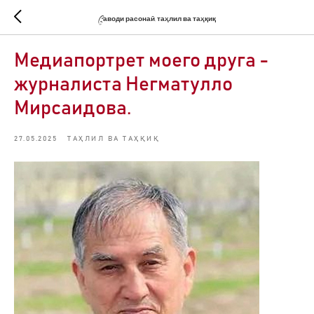
Cаводи расонаӣ, таҳлил ва таҳқиқ
Медиапортрет моего друга -
журналиста Негматулло
Мирсаидова.
27.05.2025
ТАҲЛИЛ ВА ТАҲҚИҚ