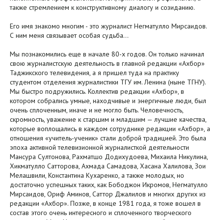
также стремлением к конструктивному диалогу и созиданию.
Его имя знакомо многим - это журналист Негматулло Мирсаидов.
С ним меня связывает особая судьба…
Мы познакомились еще в начале 80-х годов. Он только начинал
свою журналистскую деятельность в главной редакции «Ахбор»
Таджикского телевидения, а я пришел туда на практику
студентом отделения журналистики ТГУ им. Ленина (ныне ТГНУ).
Мы быстро подружились. Коллектив редакции «Ахбор», в
котором собрались умные, находчивые и энергичные люди, был
очень сплоченным, иначе и не могло быть. Человечность,
скромность, уважение к старшим и младшим — лучшие качества,
которые воплощались в каждом сотруднике редакции «Ахбор», а
отношения «учитель-ученик» стали доброй традицией. Это была
эпоха активной телевизионной журналисткой деятельности
Мансура Султонова, Рахматшо Додихудоева, Михаила Никулина,
Хикматулло Сатторова, Ахмада Самадова, Хасана Халилова, Зои
Мелашвили, Константина Кухаренко, а также молодых, но
достаточно успешных таких, как Бободжон Икромов, Негматулло
Мирсаидов, Ориф Аминов, Саттор Джалилов и многих других из
редакции «Ахбор». Позже, в конце 1981 года, я тоже вошел в
состав этого очень интересного и сплоченного творческого