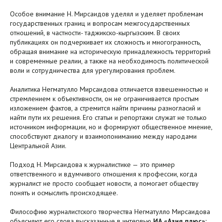
Особое внимание Н. Мирсаидов уделял и уделяет проблемам
государственных границ и вопросам межгосударственных
отношений, в частности- таджикско-кыргызским. В своих
публикациях он подчеркивает их сложность и многогранность,
обращая внимание на историческую принадлежность территорий
и современные реалии, а также на необходимость политической
воли и сотрудничества для урегулирования проблем.
Аналитика Негматулло Мирсаидова отличается взвешенностью и
стремлением к объективности, он не ограничивается простым
изложением фактов, а стремится найти причины разногласий и
найти пути их решения. Его статьи и репортажи служат не только
источником информации, но и формируют общественное мнение,
способствуют диалогу и взаимопониманию между народами
Центральной Азии.
Подход Н. Мирсаидова к журналистике — это пример
ответственного и вдумчивого отношения к профессии, когда
журналист не просто сообщает новости, а помогает обществу
понять и осмыслить происходящее.
Философию журналистского творчества Негматулло Мирсаидова
объясняют его слова высказанные в интервью
ИА «Азия плюс»: