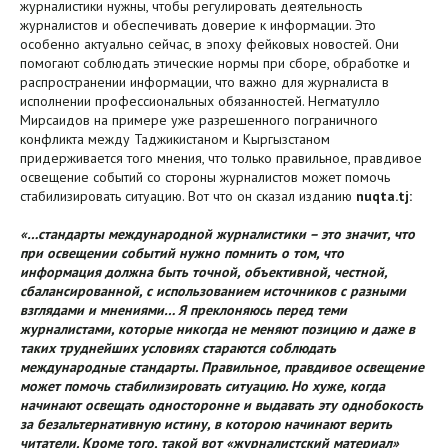
журналистики нужны, чтобы регулировать деятельность
журналистов и обеспечивать доверие к информации. Это
особенно актуально сейчас, в эпоху фейковых новостей. Они
помогают соблюдать этические нормы при сборе, обработке и
распространении информации, что важно для журналиста в
исполнении профессиональных обязанностей. Негматулло
Мирсаидов на примере уже разрешенного пограничного
конфликта между Таджикистаном и Кыргызстаном
придерживается того мнения, что только правильное, правдивое
освещение событий со стороны журналистов может помочь
стабилизировать ситуацию. Вот что он сказал изданию
nuqta.tj:
«…стандарты международной журналистики – это значит, что
при освещении событий нужно помнить о том, что
информация должна быть точной, объективной, честной,
сбалансированной, с использованием источников с разными
взглядами и мнениями… Я преклоняюсь перед теми
журналистами, которые никогда не меняют позицию и даже в
таких труднейших условиях стараются соблюдать
международные стандарты. Правильное, правдивое освещение
может помочь стабилизировать ситуацию. Но хуже, когда
начинают освещать односторонне и выдавать эту однобокость
за безальтернативную истину, в которою начинают верить
читатели. Кроме того, такой вот «журналистский материал»