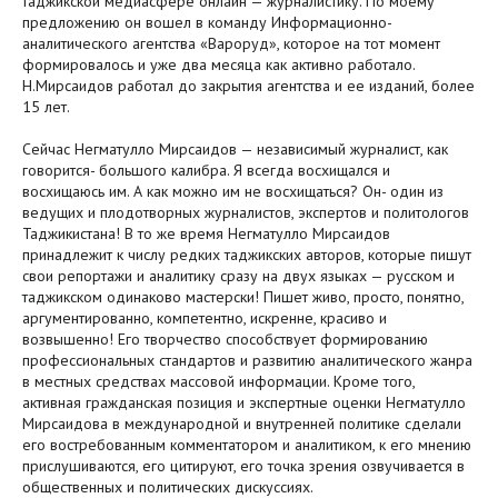
таджикской медиасфере онлайн — журналистику. По моему
предложению он вошел в команду Информационно-
аналитического агентства «Вароруд», которое на тот момент
формировалось и уже два месяца как активно работало.
Н.Мирсаидов работал до закрытия агентства и ее изданий, более
15 лет.
Сейчас Негматулло Мирсаидов — независимый журналист, как
говорится- большого калибра. Я всегда восхищался и
восхищаюсь им. А как можно им не восхищаться? Он- один из
ведущих и плодотворных журналистов, экспертов и политологов
Таджикистана! В то же время Негматулло Мирсаидов
принадлежит к числу редких таджикских авторов, которые пишут
свои репортажи и аналитику сразу на двух языках — русском и
таджикском одинаково мастерски! Пишет живо, просто, понятно,
аргументированно, компетентно, искренне, красиво и
возвышенно! Его творчество способствует формированию
профессиональных стандартов и развитию аналитического жанра
в местных средствах массовой информации. Кроме того,
активная гражданская позиция и экспертные оценки Негматулло
Мирсаидова в международной и внутренней политике сделали
его востребованным комментатором и аналитиком, к его мнению
прислушиваются, его цитируют, его точка зрения озвучивается в
общественных и политических дискуссиях.