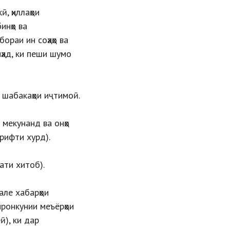
, ҳиллаҳои
инҳо ва
ораи ин соҳаҳо ва
иҳад, ки пеши шумо
р шабакаҳои иҷтимоӣ.
 мекунанд ва онҳо
рифти хурд).
ати хитоб).
але хабарҳои
йронкунии меъёрҳои
ӣ), ки дар