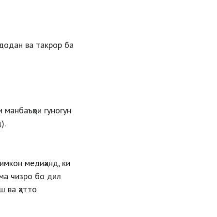
 додан ва такрор ба
 манбаъҳои гуногун
).
имкон медиҳанд, ки
ама чизро бо дил
ш ва ҳатто