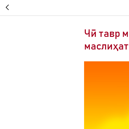
Чӣ тавр 
маслиҳат