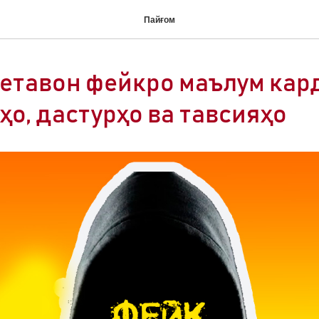
Пайғом
метавон фейкро маълум кар
ҳо, дастурҳо ва тавсияҳо