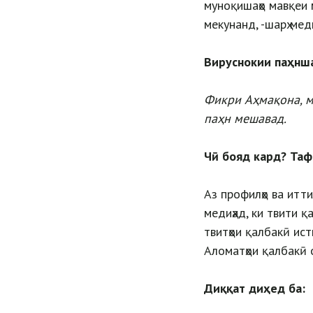
муноқишаҳо мавқеи 
мекунанд, -шарҳ мед
Вируснокии паҳнш
Фикри Аҳмақона, м
паҳн мешавад.
Чӣ
бояд
кард?
Таф
Аз профилҳо ва итт
медиҳад, ки твити қ
твитҳои қалбакӣ ис
Аломатҳои қалбакӣ 
Диққат диҳед ба: