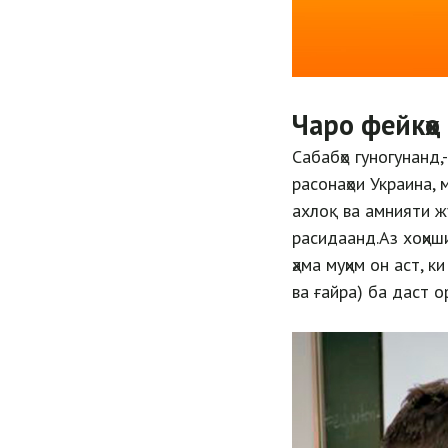
Чаро фейкҳо
Сабабҳо гуногунанд,
расонаҳои Украина,
ахлоқ ва амнияти ж
расидаанд.Аз хоҳиш
ҳама муҳим он аст, 
ва ғайра) ба даст о