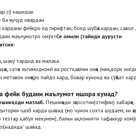
гар сӯ кашидан
б ба вуҷуд овардан
 кардани фейкро ёд гирифтан, бояд шубҳа кардан, савол
дани маълумотро омӯхт
Се омили (тайиди дурусти
атсия:
, шаку тардид ва малака.
ҳо, сатҳи эътимоднокӣ ва ростқавлии онҳо (миқдори зиёди
и метавон онҳоро пайдо кард, бовар кунонд ва сӯҳбат кард
а фейк будани маълумот ишора кунад?
ешниҳоди матлаб.
Пешниҳоди эҳсосотии(отифии) хабарҳо, 
удитория ҷазб карда шавад (мо чунон сохта шудаем, ки ҳ
р тезтар қабул мекунем), балки ақлонияти тафаккур хомӯ
ҳ “надида” шавад.