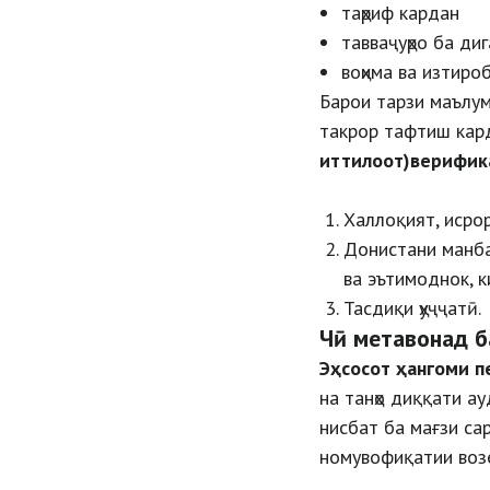
таҳриф кардан
тавваҷуҳро ба ди
воҳима ва изтиро
Барои тарзи маълум
такрор тафтиш кар
иттилоот)верифик
Халлоқият, исрор
Донистани манбаъ
ва эътимоднок, к
Тасдиқи ҳуҷҷатӣ.
Чӣ
метавонад б
Эҳсосот ҳангоми п
на танҳо диққати а
нисбат ба мағзи са
номувофиқатии возе