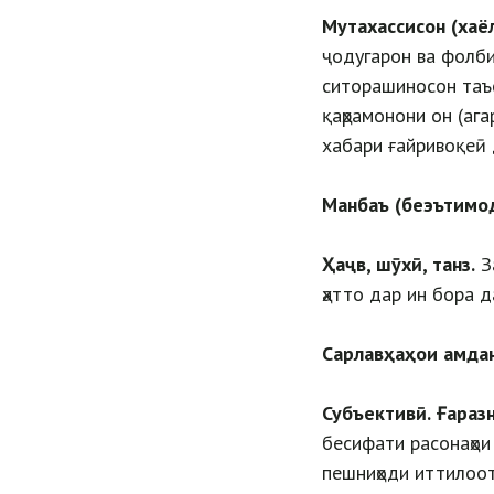
Мутахассисон (хаёл
ҷодугарон ва фолби
ситорашиносон таъс
қаҳрамонони он (ага
хабари ғайривоқеӣ 
Манбаъ (беэътимо
Ҳаҷв, шӯхӣ, танз.
За
ҳатто дар ин бора 
Сарлавҳаҳои амда
Субъективӣ.
Ғараз
бесифати расонаҳои
пешниҳоди иттилоот