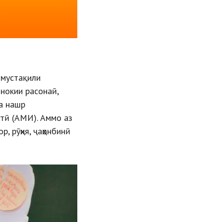
 мустақили
днокии расонаӣ,
ба нашр
отӣ (АМИ). Аммо аз
р, рӯҳия, ҷаҳонбинӣ