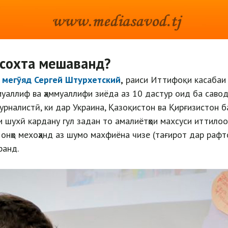
 сохта мешаванд?
-
мегӯяд Сергей Штурхетский
,
раиси Иттифоқи касабаи
 муаллиф ва ҳаммуаллифи зиёда аз 10 дастур оид ба саво
урналистӣ, ки дар Украина, Қазоқистон ва Қирғизистон 
и шухӣ кардану гул задан то амалиётҳои махсуси иттило
ки онҳо мехоҳанд аз шумо махфиёна чизе (тағирот дар рафто
ранд.