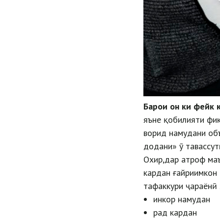
Барои он ки фейк
яъне қобилияти фик
ворид намудани объ
додани» ӯ тавассут
Охир,дар атроф маъ
кардан ғайриимкон а
тафаккури ҷараёнӣ 
инкор намудан
рад кардан