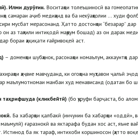
ӣ). Илми дурӯғин.
Воситаҳои толеъшиносӣ ва гомеопатикӣ
нҳо самараи аҷиб медиҳанд ва ба некӯаҳволии … худи фолб
ири мусбат мерасонанд. Ҳатто достонҳои “безарар” дар б
р он аз таҳлили интиқодӣ маҳрум бошад) аз он дарак мед
дар бораи ҳақиқати ғайривоқеӣ аст.
д)
– доменҳои шубҳанок, расонаҳои номаълум, аккаунтҳо да
хираҳои ҳаҷвие мавҷуданд, ки огоҳона муҳтавои ҷалъӣ эҷод
дар маълумотномаи манбаи худ менависанд (одатан бо ш
н таҳрифшуда (кликбейтӣ)
(бо ҳуруфи барҷаста, бо алом
нокӣ.
Ба хабарҳои қалбакӣ (инчунин ба хабарҳои «оддӣ», в
 маъмулӣ) ғаразнокӣ ва яктарафа будан хос аст, яъне ва
. Истинод ба як тараф, интихоби коршиносон (ҳатто воқе