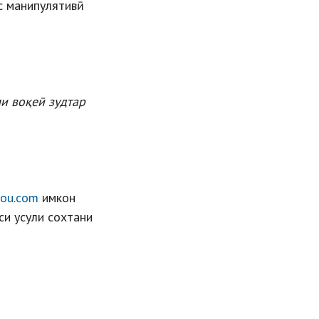
с манипулятивӣ
и воқеӣ зудтар
you.com
имкон
йси усули сохтани