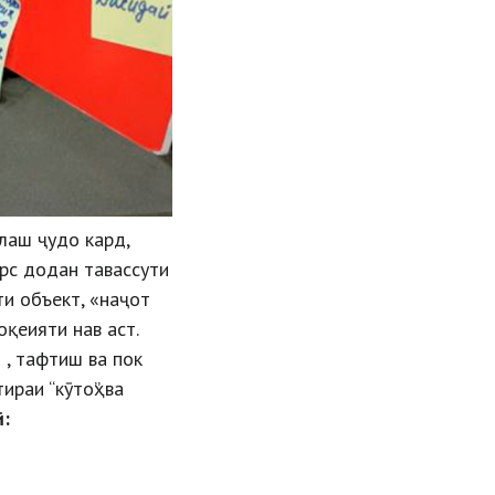
қлаш ҷудо кард,
рс додан тавассути
ти объект, «наҷот
қеияти нав аст.
, тафтиш ва пок
ираи “кӯтоҳ” ва
ӣ: