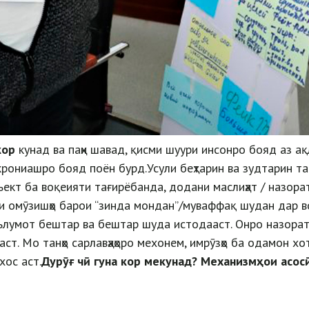
кор
кунад ва паҳн шавад, қисми шуури инсонро бояд аз а
рониашро бояд поён бурд.Усули беҳтарин ва зудтарин та
ект ба воқеияти тағирёбанда, додани маслиҳат / назора
и омӯзишҳо барои “зинда мондан”/муваффақ шудан дар во
лумот бештар ва бештар шуда истодааст. Онро назорат 
ст. Мо танҳо сарлавҳаҳоро мехонем, имрӯзҳо ба одамон хот
хос аст.
Дурӯғ
чӣ
гуна
кор
мекунад?
Механизмҳои
асос