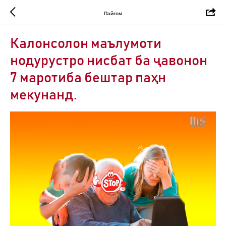
Пайғом
Калонсолон маълумоти
нодурустро нисбат ба ҷавонон
7 маротиба бештар паҳн
мекунанд.