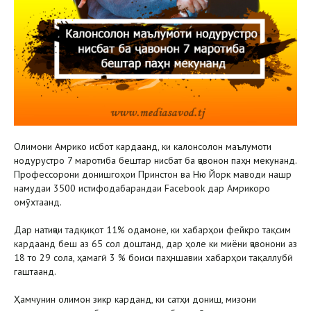
Олимони Амрико исбот кардаанд, ки калонсолон маълумоти
нодурустро 7 маротиба бештар нисбат ба ҷавонон паҳн мекунанд.
Профессорони донишгоҳои Принстон ва Ню Йорк маводи нашр
намудаи 3500 истифодабарандаи Facebook дар Амрикоро
омӯхтаанд.
Дар натиҷаи тадқиқот 11% одамоне, ки хабарҳои фейкро тақсим
кардаанд беш аз 65 сол доштанд, дар ҳоле ки миёни ҷавонони аз
18 то 29 сола, ҳамагӣ 3 % боиси паҳншавии хабарҳои тақаллубӣ
гаштаанд.
Ҳамчунин олимон зикр карданд, ки сатҳи дониш, мизони