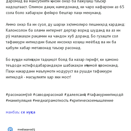
даромад ва мансубияти ҷинсии онҳо ба пажӯҳиш таъсир
надоштааст. Олимон дақиқ намедонанд, ки чаро нафарони аз 65
сола боло хабарҳои фейкро бештар паҳн мекунанд.
Аммо онҳо ба ин суол, ду шарҳи эҳтимолиро пешниҳод карданд:
Калонсолон ба олами интернет дертар ворид шуданд ва аз ин
рӯ малакаҳои рақамии на чандон хуб доранд. Бо гузашти сол
тафаккури интиқодии баъзе инсонҳо коҳиш меёбад ва ин ба
қабули хабар метавонад таъсир расонад.
Бо вуҷуди натиҷаҳои тадқиқот бояд ба назар гирифт, ки ҳамоно
теъдоди истифодабарандаҳои шабакаҳои иҷтимоӣ ҷавононанд.
Паҳн накардани маълумоти нодуруст ва рушди тафаккури
интиқодӣ - масъулияти ҳар яки мост!
#расонаомӯзӣ #саводирасонаӣ #далелсанҷӣ #тафакуриинтиқодӣ
#манипуляция #медиаграмотность #критическоемышление
манбаъ:
cе нуқта
mediasavod.tj