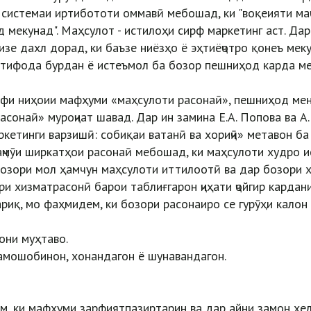
к системаи иртибототи оммавӣ мебошад, ки "воқеияти ма
 мекунад". Маҳсулот - истилоҳи сирф маркетинг аст. Дар
изе дахл дорад, ки баъзе ниёзҳо ё эҳтиёҷотро қонеъ мек
истифода бурдан ё истеъмол ба бозор пешниҳод карда м
ифи ниҳоии мафҳуми «маҳсулоти расонаӣ», пешниҳод мен
асонаӣ» муроҷиат шавад. Дар ин замина Е.А. Попова ва А.
ркетинги варзишӣ: собиқаи ватанӣ ва хориҷӣ» метавон ба 
аҷмӯи ширкатҳои расонаӣ мебошад, ки маҳсулоти худро 
озори мол ҳамчун маҳсулоти иттилоотӣ ва дар бозори 
и хизматрасонӣ барои таблиғгарон ҷиҳати ҷойгир кардан
ариқ, мо фаҳмидем, ки бозори расонаиро се гурӯҳи калон
они муҳтаво.
амошобинон, хонандагон ё шунавандагон.
м, ки мафҳуми зарфиятпазиртарин ва дар айни замон хел