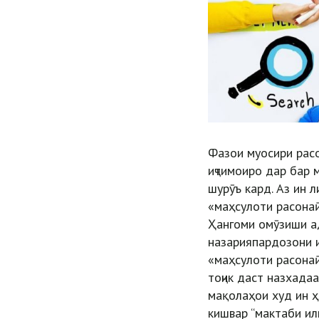
Фазои муосири расо
иҷтимоиро дар бар 
шурӯъ кард. Аз ин 
«маҳсулоти расона
Ҳангоми омӯзиши ад
назарияпардозони 
«маҳсулоти расонаӣ
тоҷик даст назхадаа
мақолаҳои худ ин ҳ
кишвар “мактаби ил