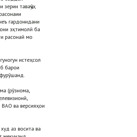
 зерин таваҷҷӯҳ
 расонаии
неъ гардонидани
рони эҳтимолӣ ба
ти расонаӣ мо
 гуногун истеҳсол
аб барои
ефурӯшанд.
ма (рӯзнома,
елевизионӣ,
и ВАО ва версияҳои
худ аз восита ва
т мекунанд,