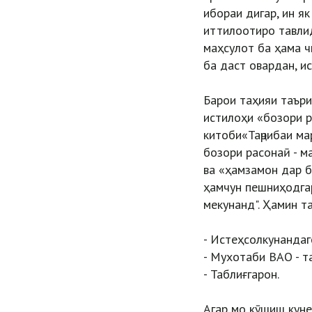
ибораи дигар, ин я
иттилоотиро тавлид
маҳсулот ба ҳама ч
ба даст овардан, 
Барои таҳияи таър
истилоҳи «бозори р
китоби«Таҷрибаи ма
бозори расонаӣ - м
ва «ҳамзамон дар б
ҳамчун пешниҳодгар
мекунанд". Ҳамин т
- Истеҳсолкунандаг
- Мухотаби ВАО - т
- Таблиғгарон.
Агар мо кӯшиш куне