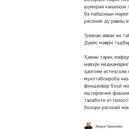
шумораи каналҳои 
ба пайдоиши марке
расонаӣ ду равиш в
Гузинаи аввал ин т
Дуюм, маҷмӯи тадби
Ҳамин тариқ мафҳу
мавзӯи медиамаркет
ҳангоми истеҳсоли 
мухотабонроба наза
фоидаовар боқӣ мон
иштирокчии фаъоли
талаботи иттилоотӣ
бозори расонаӣ ма
Илҳом Ҷамолиён