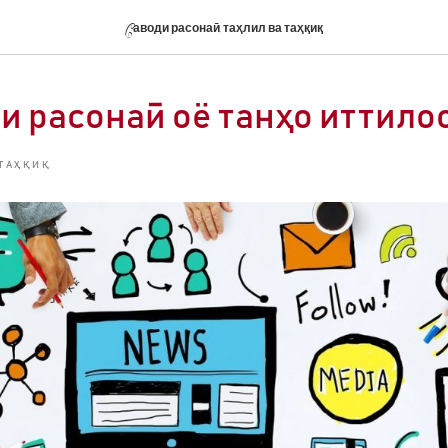
Cаводи расонаӣ, таҳлил ва таҳқиқ
и расонаӣ оё танҳо иттилоо
 ТАҲҚИҚ