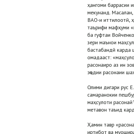
ҳангоми баррасии и
мекунанд. Масалан,
ВАО-и иттилоотӣ, 
таърифи мафҳуми «м
ба гуфтаи Войченко
зери маънои маҳсул
бастабандӣ карда 
омадааст: «маҳсуло
расонаиро аз ин зо
эҷодии расонаии ша
Олими дигари рус Е
самаранокии пешбу
маҳсулоти расонаӣ"
метавон таъид кард
Ҳамин тавр «расона
иртибот ва муошир