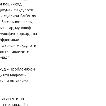
ун пешниҳод
дугунаи маҳсулоти
ри муосири ВАО» ду
Ба маънои васеъ,
тангтар, муаллиф
 мувофиқ коркард ва
 Ефремова»
 таърифи маҳсулоти
лияти таълимӣ ё
над”.
и худ «Проблемаҳои
ияти мафҳуми "
ахши ин калима
 тавассути он
да мешавад. Ба