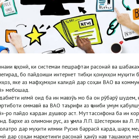
наии ҷаҳонӣ, ки системаи пешрафтаи расонаӣ ва шабак
мегирад, бо пайдоиши интернет тибқи қонунҳои муҳити 
лиҳоз, яке аз мафҳумҳои калидӣ дар соҳаи ВАО ва комму
ӣ» мебошад.
абиёти илмӣ оид ба ин мавзӯъ мо ба он рӯбарӯ шудем, 
иртиботи оммавӣ ва ВАО таърифи аз ҷониби умум қабул
»-ро пайдо кардан душвор аст. Муттассифона ба ин кор
нд. Бархе аз олимони рус, аз ҷумла Л.П. Шестеркин ва Л.
олатро дар муҳити илмии Русия баррасӣ карда, шарҳ мед
мӣ дар соҳаи маркетинги расонаӣ ҳанӯз нав ташаккул меё