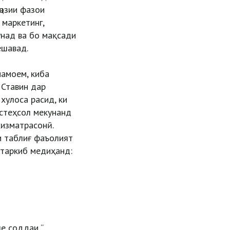
ҷозии фазои
 маркетинг,
унад ва бо мақсади
ешавад.
амоем, киба
 Ставин дар
хулоса расид, ки
истеҳсол мекунанд
хизматрасонӣ.
и таблиғ фаъолият
 таркиб медиҳанд:
е соддаи “