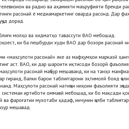
телевизион ва радио ва аҳамияти маъруфияти бренди ра
тинги расонаӣ ё медиамаркетинг оварда расонд. Дар фа
уҷуд дорад.
аблиғи молҳо ва хидматҳо тавассути ВАО мебошад.
рҳоест, ки ба пешбурди худи ВАО дар бозори расонаӣ н
ми «маҳсулоти расонаӣ» яке аз мафҳумҳои марказӣ ҳанг
инг аст. ВАО, ки дар шароити иқтисоди бозорӣ фаъолия
маҳсулоти расонаӣ маҷбур мешаванд, ки на танҳо манфи
р гиранд, балки барои таблиғгарони эҳтимолӣ бояд ҷоли
анд. Маҳсулоти расонаӣ натиҷаи ниҳоии фаъолияти эҷод
 системаи иртиботи оммавӣ мебошад, ки бо мақсади қо
 ва фароғатии мухотаби ҳадаф, инчунин ҷалби таблиғга
нзур мешавад.