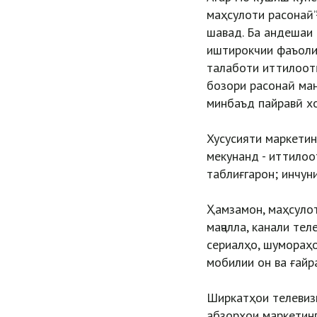
маҳсулоти расонаӣ”-
шавад. Ба андешаи 
иштирокчии фаъоли
талаботи иттилоотӣ
бозори расонаӣ ма
минбаъд пайравӣ хо
Хусусияти маркетин
мекунанд - иттилоо
таблиғгарон; инчун
Ҳамзамон, маҳсулот
маҷалла, канали те
сериалҳо, шумораҳо
мобилии он ва ғайр
Ширкатҳои телевизи
абзорҳои маркетинг