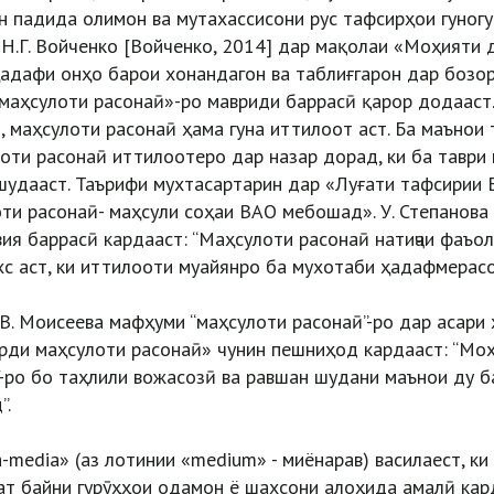
н падида олимон ва мутахассисони рус тафсирҳои гуног
 Н.Г. Войченко [Войченко, 2014] дар мақолаи «Моҳияти 
ҳадафи онҳо барои хонандагон ва таблиғгарон дар бозо
аҳсулоти расонаӣ»-ро мавриди баррасӣ қарор додааст. 
, маҳсулоти расонаӣ ҳама гуна иттилоот аст. Ба маънои 
оти расонаӣ иттилоотеро дар назар дорад, ки ба таври
шудааст. Таърифи мухтасартарин дар «Луғати тафсирии
ти расонаӣ- маҳсули соҳаи ВАО мебошад». У. Степанова
вия баррасӣ кардааст: “Маҳсулоти расонаӣ натиҷаи фаъо
хс аст, ки иттилооти муайянро ба мухотаби ҳадафмерасо
.В. Моисеева мафҳуми “маҳсулоти расонаӣ”-ро дар асар
рди маҳсулоти расонаӣ» чунин пешниҳод кардааст: “Моҳ
-ро бо таҳлили вожасозӣ ва равшан шудани маънои ду б
”.
-media» (аз лотинии «medium» - миёнарав) василаест, ки
ат байни гурӯҳҳои одамон ё шахсони алоҳида амалӣ кар