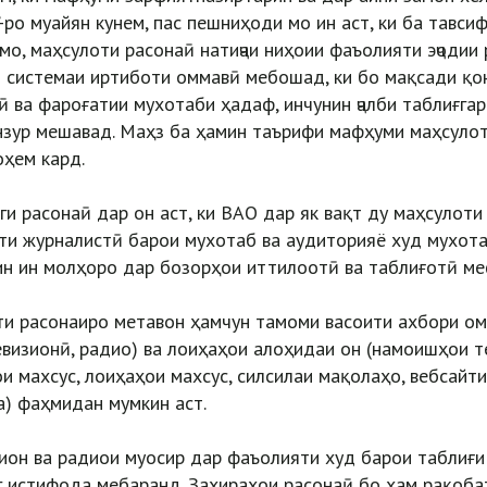
ро муайян кунем, пас пешниҳоди мо ин аст, ки ба тавсифи
мо, маҳсулоти расонаӣ натиҷаи ниҳоии фаъолияти эҷодии
 системаи иртиботи оммавӣ мебошад, ки бо мақсади қо
 ва фароғатии мухотаби ҳадаф, инчунин ҷалби таблиғга
нзур мешавад. Маҳз ба ҳамин таърифи мафҳуми маҳсуло
ҳем кард.
ги расонаӣ дар он аст, ки ВАО дар як вақт ду маҳсулоти
ти журналистӣ барои мухотаб ва аудиторияё худ мухот
ин ин молҳоро дар бозорҳои иттилоотӣ ва таблиғотӣ м
и расонаиро метавон ҳамчун тамоми васоити ахбори ом
левизионӣ, радио) ва лоиҳаҳои алоҳидаи он (намоишҳои т
и махсус, лоиҳаҳои махсус, силсилаи мақолаҳо, вебсайт
а) фаҳмидан мумкин аст.
он ва радиои муосир дар фаъолияти худ барои таблиғи 
 истифода мебаранд. Захираҳои расонаӣ бо ҳам рақоба