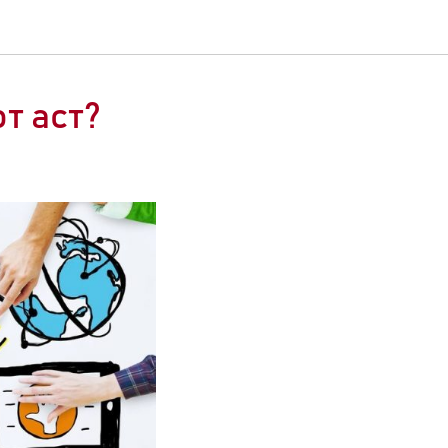
т аст?