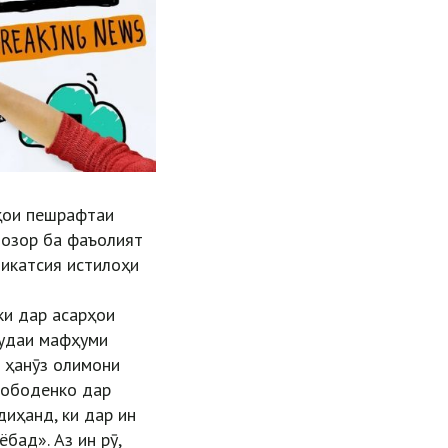
аҳои пешрафтаи
бозор ба фаъолият
никатсия истилоҳи
ки дар асарҳои
шудаи мафҳуми
 ҳанӯз олимони
 Лободенко дар
иҳанд, ки дар ин
бад». Аз ин рӯ,