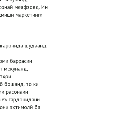
сонаӣ меафзояд. Ин
ҳмиши маркетинги
игаронида шудаанд.
оми баррасии
т мекунанд,
атҳои
б бошанд, то ки
ии расонаии
неъ гардонидани
рони эҳтимолӣ ба