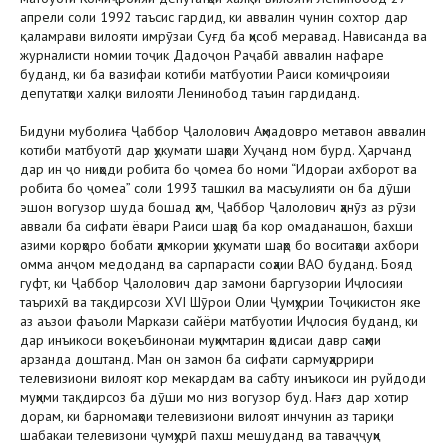
апрели соли 1992 таъсис гардид, ки аввалин чунин сохтор дар
қаламрави вилояти имрӯзаи Суғд ба ҳисоб меравад. Нависанда ва
журналисти номии тоҷик Дадоҷон Раҷабӣ аввалин нафаре
буданд, ки ба вазифаи котиби матбуотии Раиси комиҷроияи
депутатҳои халқи вилояти Ленинобод таъин гардиданд.
Бидуни муболиға Ҷаббор Ҷалолович Аҳмадовро метавон аввалин
котиби матбуотӣ дар ҳукумати шаҳри Хуҷанд ном бурд. Ҳарчанд
дар ин ҷо ниҳоди робита бо ҷомеа бо номи “Идораи ахборот ва
робита бо ҷомеа” соли 1993 ташкил ва масъулияти он ба дӯши
эшон вогузор шуда бошад ҳам, Ҷаббор Ҷалолович ҳанӯз аз рӯзи
аввали ба сифати ёвари Раиси шаҳр ба кор омаданашон, бахши
азими корҳоро бобати ҳамкории ҳукумати шаҳр бо воситаҳои ахбори
омма анҷом медоданд ва сарпарасти соҳаии ВАО буданд. Бояд
гуфт, ки Ҷаббор Ҷалолович дар замони баргузории Иҷлосияи
таърихӣ ва тақдирсози XVI Шӯрои Олии Ҷумҳурии Тоҷикистон яке
аз аъзои фаъоли Маркази сайёри матбуотии Иҷлосия буданд, ки
дар инъикоси воқеъбинонаи муҳимтарин ҳодисаи давр саҳми
арзанда доштанд. Ман он замон ба сифати сармуҳаррири
телевизиони вилоят кор мекардам ва сабту инъикоси ин руйдоди
муҳими тақдирсоз ба дӯши мо низ вогузор буд. Нағз дар хотир
дорам, ки барномаҳои телевизиони вилоят инчунин аз тариқи
шабакаи телевизони ҷумҳурӣ пахш мешуданд ва таваҷҷуҳи