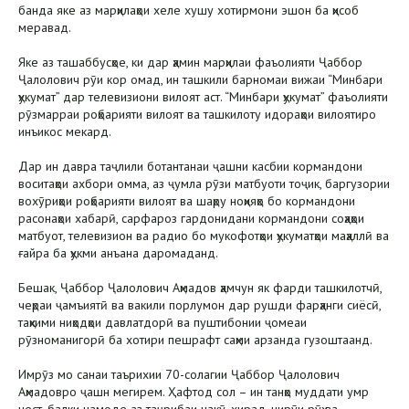
банда яке аз марҳилаҳои хеле хушу хотирмони эшон ба ҳисоб
меравад.
Яке аз ташаббусҳое, ки дар ҳамин марҳилаи фаъолияти Ҷаббор
Ҷалолович рӯи кор омад, ин ташкили барномаи вижаи “Минбари
ҳукумат” дар телевизиони вилоят аст. “Минбари ҳукумат” фаъолияти
рӯзмарраи роҳбарияти вилоят ва ташкилоту идораҳои вилоятиро
инъикос мекард.
Дар ин давра таҷлили ботантанаи ҷашни касбии кормандони
воситаҳои ахбори омма, аз ҷумла рӯзи матбуоти тоҷик, баргузории
вохӯриҳои роҳбарияти вилоят ва шаҳру ноҳияҳо бо кормандони
расонаҳои хабарӣ, сарфароз гардонидани кормандони соҳаҳои
матбуот, телевизион ва радио бо мукофотҳои ҳукуматҳои маҳаллӣ ва
ғайра ба ҳукми анъана даромаданд.
Бешак, Ҷаббор Ҷалолович Аҳмадов ҳамчун як фарди ташкилотчӣ,
чеҳраи ҷамъиятӣ ва вакили порлумон дар рушди фарҳанги сиёсӣ,
таҳкими ниҳодҳои давлатдорӣ ва пуштибонии ҷомеаи
рӯзноманигорӣ ба хотири пешрафт саҳми арзанда гузоштаанд.
Имрӯз мо санаи таърихии 70-солагии Ҷаббор Ҷалолович
Аҳмадовро ҷашн мегирем. Ҳафтод сол – ин танҳо муддати умр