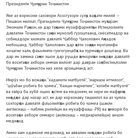
Президенти Ҷумҳурии Тоҷикистон .
Яке аз ворисони сазовори Асосгузори сулҳу ваҳдати миллӣ —
Пешвои миллат, Президенти Ҷумҳурии Тоҷикистон муҳтарам
Эмомали Раҳмон, ки дар таҳкими музаффариятҳои Истиқлолияти
давлатии Тоҷикистон саҳми муносиб гузоштаанд, сиёсатмадор ва
собиқадори хизмати давлатӣ Ҷаббор Ҷалолович Аҳмадов
мебошанд. Ҷаббор Ҷалолович дар ҳаёти соҳаҳои мухталифи
хоҷагии халқ фаъолияти гунгогунҷабҳа ва пурмаҳсул доштанд. Ва
дар ин замина саҳми эшон дар рушди ҳамкориҳои ниҳодҳои давлатӣ
бо воситаҳои ахбори оммаи вилоят дар давраи соҳибистиқлолии
Ҷумҳурии Тоҷикистон низ хеле арзишманд аст.
Имрӯз мо бо вожаҳои “хадамоти матбуотӣ”, “маркази иттилоот”,
“шӯъбаи робита бо ҷомеа”, “бахши маркетинг”, “котиби матбуотӣ”
ва ғайра ба хубӣ ошно ҳастем ва медонем, ки зери ин мафҳумҳо
ниҳодҳое дар назар аст, ки дар корхонаву ташкилот ва аз ҷумла
сохторҳои давлатӣ фаъолиятҳои робита бо ҷомеа (шакли
англисиаш – паблик рилейшн ва мухаффааш -PR) ва ҳамкорӣ бо
воситаҳои ахбори оммаро (анлисиаш – медиарилейшн) анҷом
медиҳанд.
Аммо кам одамоне медонанд, ки аввалин ниҳодҳои робита бо