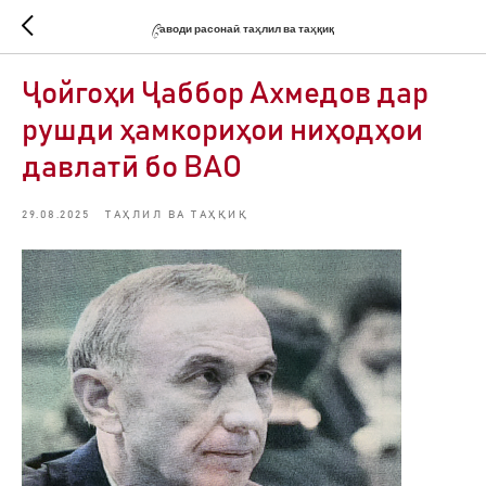
Cаводи расонаӣ, таҳлил ва таҳқиқ
Ҷойгоҳи Ҷаббор Ахмедов дар
рушди ҳамкориҳои ниҳодҳои
давлатӣ бо ВАО
29.08.2025
ТАҲЛИЛ ВА ТАҲҚИҚ