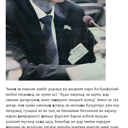
Чиниҳо як мақоли аҷибе доранд ва аксарият онро ба Конфутсий
нисбат медиҳанд, ки чунин аст: “Худо накунад, ки шумо дар
замони дигаргуниҳо, яъне таҳаввулот зиндагӣ кунед”. Аммо аз сӯи
дигар, маҳз чунин замонаҳо ҳастанд, ки инсонҳои бузургеро рӯи кор
меоранд, гузашта аз ин ҷое, ки беназмию бесомонӣ ва хараҷу
мараҷ ҳукмфармост, ҳамеша фурсате барои исботи вуҷуди
шахсият мусоид хоҳад шуд. Бинобар ин дар миёни мардум
ҳамчунин як андешаи дигари хилофи мантиқи мақоли чинӣ роиҷ