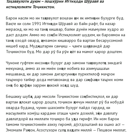
Таҳаввулоти дуюм – пошхӯрии Иттиҳоди Шӯравӣ ва
истиқлолияти Тоҷикистон.
Барои насли мо ин таҳаввулот воқеан ҳам як имтиҳони бузурге буд.
Вақте ки соли 1991 Иттиҳоди Шӯравӣ аз байн рафт, ба назар
мерасид, ки мо на танҳо кишвар, балки дунёи маъмулии худро аз
даст додем. Аммо мо соҳиби Истиқлолият шудем, ки бароямон на
танҳо озодӣ овард, ҳамзамон кишварро ба вартаи бесарусомонӣ
нишеб кард. Мудҳиштарин санҷиш – ҷанги шаҳрвандӣ дар
Тоҷикистон буд. Мо дар рӯ ба рӯи ҳаёт ва мамот қарор доштем.
Чуноне гуфтем инсонҳои бузург дар замони таҳаввулотҳо зиндагӣ
мекунанд, аммо аз ин миён онҳое нобиға ва азимушшаън
мешаванд, ки дар замони дигаргуниҳои пурихтилоф маҷрои
таърихро тағйир дода метавонанд ва дар саҳифаҳои таърих номи
онҳо бо ҳарфҳои заррин ҳаккокӣ хоҳад шуд.
Бешакку шубҳа, дар мисоли Тоҷикистони соҳибистиқлол, ки дар
вартаи ҳалокат қарор дошта, тоҷикон ҳамчун миллат рӯ ба нобудӣ
оварда буданд, чунин шахсияти бузург пайдо гардид, ки
масъулияти хомӯш кардани оташи ҷанги дохилӣ, эҳёи давлату
давлатдорӣ ва миллати тоҷикро ба уҳда гирифт. Ин ном барои
тамоми тоҷикистониён азизу гиромӣ, дӯстдоштанӣ ва ошно аст —
Эмомали Раҳмон, Асосгузори сулҳу ваҳдати миллӣ — Пешвои миллат,