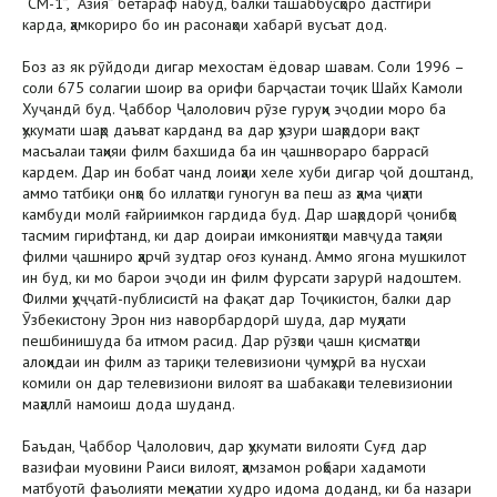
“СМ-1”, “Азия” бетараф набуд, балки ташаббусҳоро дастгирӣ
карда, ҳамкориро бо ин расонаҳои хабарӣ вусъат дод.
Боз аз як рӯйдоди дигар мехостам ёдовар шавам. Соли 1996 –
соли 675 солагии шоир ва орифи барҷастаи тоҷик Шайх Камоли
Хуҷандӣ буд. Ҷаббор Ҷалолович рӯзе гуруҳи эҷодии моро ба
ҳукумати шаҳр даъват карданд ва дар ҳузури шаҳрдори вақт
масъалаи таҳияи филм бахшида ба ин ҷашнвораро баррасӣ
кардем. Дар ин бобат чанд лоиҳаи хеле хуби дигар ҷой доштанд,
аммо татбиқи онҳо бо иллатҳои гуногун ва пеш аз ҳама ҷиҳати
камбуди молӣ ғайриимкон гардида буд. Дар шаҳрдорӣ ҷонибҳо
тасмим гирифтанд, ки дар доираи имкониятҳои мавҷуда таҳияи
филми ҷашниро ҳарчӣ зудтар оғоз кунанд. Аммо ягона мушкилот
ин буд, ки мо барои эҷоди ин филм фурсати зарурӣ надоштем.
Филми ҳуҷҷатӣ-публисистӣ на фақат дар Тоҷикистон, балки дар
Ӯзбекистону Эрон низ наворбардорӣ шуда, дар муҳлати
пешбинишуда ба итмом расид. Дар рӯзҳои ҷашн қисматҳои
алоҳидаи ин филм аз тариқи телевизиони ҷумҳурӣ ва нусхаи
комили он дар телевизиони вилоят ва шабакаҳои телевизионии
маҳаллӣ намоиш дода шуданд.
Баъдан, Ҷаббор Ҷалолович, дар ҳукумати вилояти Суғд дар
вазифаи муовини Раиси вилоят, ҳамзамон роҳбари хадамоти
матбуотӣ фаъолияти меҳнатии худро идома доданд, ки ба назари