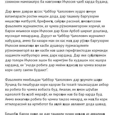
сокинони мамлакатро ба навгониҳои Иҷлосия ҷалб карда буданд.
Дар ҳамин давраи ҳассос Ҷаббор Ҷалолович худро ҳамчун
ватанпарасти ростин нишон дода, дар ташкилу баргузории
нишастҳои матбуотӣ, брифингҳо, сайрҳои расонаӣ, ҳамоҳангсозии
фаъолияти журналистон, аз ҷумла рӯзноманигорони хориҷӣ, ки
барои инъикоси кори Иҷлосия дар Кохи Арбоб ширкат доштанд,
мусоидат мекарданд. Дуруст ки Ҷаббор Ҷалолович журналист
набуданд, аммо ба назари ман он кас маҳз дар рӯзҳои баргузории
Иҷлосия вижагиҳои ҳам касби душвору пурмасъулияти
рӯзноманигорӣ ва ҳам касби нав шакл гирифтаистодаи корманди
хадамоти матбуотиро амиқ дарк карданд. Дар яке суҳбатҳоямон
дар толори Иҷлосия эшон бо нармгӯии ба худашон хос ишора
карданд, ки “эҷоди робита дар миёни ҳодисаҳо ва ҷомеа воқеан
кори сахту сангин будааст”.
Фаъолияти минбаъдаи Ҷаббор Ҷалолович дар ҳукумати шаҳри
Хуҷанд ба пешбурди кори идораи ба тозагӣ таъсисшудаи ахбор
ва робита бо ҷомеа вобаста буд. Амалан, ин ҳамон шӯъбаи
идеологӣ ба ҳисоб мерафт, ки пироҳани нав ба бар карда буд.
Аммо вижагиҳои робита бо ҷомеа тақозо мекард, ки маҳз ба кори
иттилорасонӣ ва иртиботот ба аҳолӣ ҳаққи авлавият дода шавад.
Бешубҳа, барои онҳое, ки дар ташкили чунин ниҳодҳо аз аввалинҳо