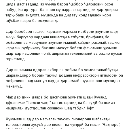
шуда даст заданд, аз ҷумла барои Ҷаббор Ҷалолович осон
набуд. Ба ҳар сурат ба эшон мушарраф гардид, ки дар доираи
тарҷибаҳои андӯхта, мушоҳида ва дидаву хондаҳояшон кори
шӯъбаи навро ба роҳ монанд.
Дар баробари ташкил кардани маркази матбуоти ҳукумати шаҳр,
акнун баргузор кардани нишастҳои матбуотӣ, брифингҳо бо
роҳбарият ва масъулони ҳукумати маҳаллӣ, сайрҳои расонаӣ, ташкил
кардани рубрикаву бахшҳои махсус бобати фаъолияти ҳукумати
шаҳр дар нашрияҳои чопӣ, ширкатҳои телевизионӣ ва радио вусъат
гирифтанд.
Дар ин замина идораи ахбор ва робита бо ҷомеа ташаббусҳои
шаҳрвандонро бобати такмил додани инфрасохтори иттилоотӣ ба
роҳбарияти шаҳр манзур карда, дар амалӣ шудани онҳо мусоидат
менамуд.
Маҳз дар ҳамин давра бо дастгирии ҳукумати шаҳри Хуҷанд
ҳафтаномаи “Тирози ҷаҳон” таъсис гардид ва ба зудӣ ба яке аз
нашрияҳои дӯстдоштаи сокинони шаҳр табдил ёфт.
Ҳукумати шаҳр дар масъалаи таъсиси пионерони шабакаҳои
телевизионии хусусӣ дар вилоят ва ҷумҳурӣ ба мисли “Ҷаҳоноро”,