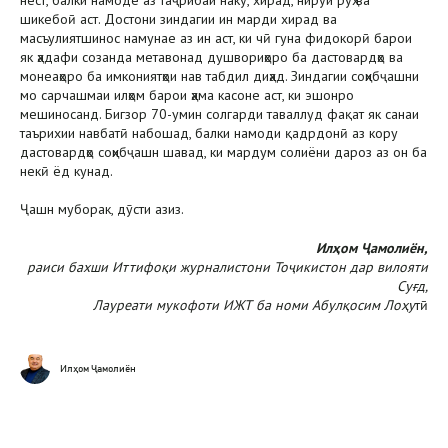
нест, балки намоде аз таҷрибаи накӯ, хирад, нирӯи рӯҳ ва
шикебоӣ аст. Достони зиндагии ин марди хирад ва
масъулиятшинос намунае аз ин аст, ки чӣ гуна фидокорӣ барои
як ҳадафи созанда метавонад душвориҳоро ба дастовардҳо ва
монеаҳоро ба имкониятҳои нав табдил диҳад. Зиндагии соҳибҷашни
мо сарчашмаи илҳом барои ҳама касоне аст, ки эшонро
мешиносанд. Бигзор 70-умин солгарди таваллуд фақат як санаи
таърихии навбатӣ набошад, балки намоди қадрдонӣ аз кору
дастовардҳо соҳибҷашн шавад, ки мардум солиёни дароз аз он ба
некӣ ёд кунад.
Ҷашн муборак, дӯсти азиз.
Илҳом Ҷамолиён,
раиси бахши Иттифоқи журналистони Тоҷикистон дар вилояти
Суғд,
Лауреати мукофоти ИЖТ ба номи Абулқосим Лоҳу
тӣ
Илҳом Ҷамолиён