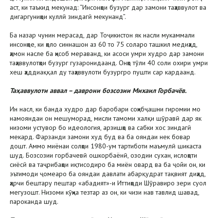
аст, ки таъкид мекунад: “Инсонҳои бузург дар замони таҳаввулот ва
дигаргуниҳои куллӣ зиндагӣ мекунанд”.
Ба назар чунин мерасад, дар Тоҷикистон як насли мукаммали
инсонҳое, ки ҳоло синнашон аз 60 то 75 соларо ташкил медиҳад,
ҳамон насле ба ҳисоб мераванд, ки асоси умри худро дар замони
таҳаввулотҳои бузург гузаронидаанд. Онҳо тӯли 40 соли охири умри
хеш ҳаддиаққал ду таҳаввулоти бузургро пушти сар кардаанд.
Таҳаввулоти аввал – даврони бозсозии Михаил Горбачёв.
Ин насл, ки банда худро дар баробари соҳибҷашни гиромии мо
намояндаи он мешуморад, мисли тамоми халқи шӯравӣ дар як
низоми устувор бо идеология, арзишҳо ва сабки хос зиндагӣ
мекард. Фарзанди замони худ буд ва ба ояндаи нек бовар
дошт. Аммо миёнаи солҳои 1980-ум тартиботи маъмулӣ шикаста
шуд. Бозсозии горбачевӣ ошкорбаёнӣ, озодии сухан, ислоҳоти
сиёсӣ ва таҷрибаҳои иқтисодиро ба миён овард ва ба ҷойи он, ки
эътимоди ҷомеаро ба ояндаи давлати абарқудрат тақвият диҳад,
ҳарчи бештару пештар «абадият»-и Иттиҳоди Шӯравиро зери суол
мегузошт. Низоми кӯҳна тезтар аз он, ки чизи нав тавлид шавад,
пароканда шуд.