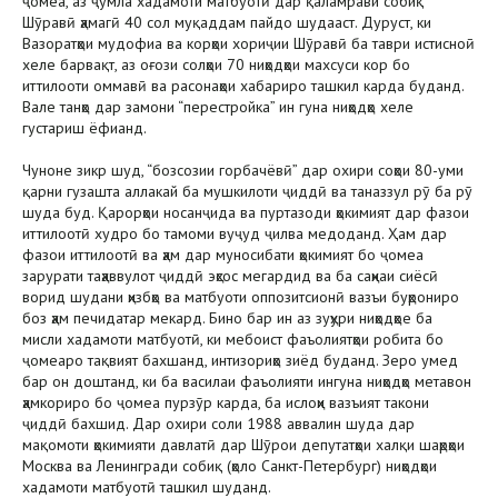
ҷомеа, аз ҷумла хадамоти матбуотӣ дар қаламрави собиқ
Шӯравӣ ҳамагӣ 40 сол муқаддам пайдо шудааст. Дуруст, ки
Вазоратҳои мудофиа ва корҳои хориҷии Шӯравӣ ба таври истисноӣ
хеле барвақт, аз оғози солҳои 70 ниҳодҳои махсуси кор бо
иттилооти оммавӣ ва расонаҳои хабариро ташкил карда буданд.
Вале танҳо дар замони “перестройка” ин гуна ниҳодҳо хеле
густариш ёфианд.
Чуноне зикр шуд, “бозсозии горбачёвӣ” дар охири соҳои 80-уми
қарни гузашта аллакай ба мушкилоти ҷиддӣ ва таназзул рӯ ба рӯ
шуда буд. Қарорҳои носанҷида ва пуртазоди ҳокимият дар фазои
иттилоотӣ худро бо тамоми вуҷуд ҷилва медоданд. Ҳам дар
фазои иттилоотӣ ва ҳам дар муносибати ҳокимият бо ҷомеа
зарурати таҳаввулот ҷиддӣ эҳсос мегардид ва ба саҳнаи сиёсӣ
ворид шудани ҳизбҳо ва матбуоти оппозитсионӣ вазъи буҳрониро
боз ҳам печидатар мекард. Бино бар ин аз зуҳури ниҳодҳое ба
мисли хадамоти матбуотӣ, ки мебоист фаъолиятҳои робита бо
ҷомеаро тақвият бахшанд, интизориҳо зиёд буданд. Зеро умед
бар он доштанд, ки ба василаи фаъолияти ингуна ниҳодҳо метавон
ҳамкориро бо ҷомеа пурзӯр карда, ба ислоҳи вазъият такони
ҷиддӣ бахшид. Дар охири соли 1988 аввалин шуда дар
мақомоти ҳокимияти давлатӣ дар Шӯрои депутатҳои халқи шаҳрҳои
Москва ва Ленингради собиқ (ҳоло Санкт-Петербург) ниҳодҳои
хадамоти матбуотӣ ташкил шуданд.