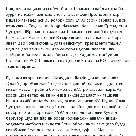
Пайдоиши хадамоти матбуотӣ дар Тоҷикистон қабл аз ҳама ба
зуҳури мансаби нави давлатӣ, яъне вазифаи Президентӣ дар
кишвар пайванд аст. З0 ноябри соли 1990 собиқ сарвари Ҳизби
коммунисти Тоҷикистон Қаҳҳор Махкамов ба вазифаи Президенти
Ҷумҳурии Шӯравии сотсиалистии Тоҷикистон интихоб ва ҳамзамон
ба маснади Раиси Девони Вазирони кишвар нишастанд. Бори
аввал дар Тоҷикистони шӯравӣ Институти президентӣ ташкил
шуд ва дар заминаи он дар сохтори идории давлатӣ низ
тағйиротҳо ба амал омада, бори нахуст Хадамоти матбуотии
Президенти РСС Тоҷикистон ва Девони Вазирони РСС Тоҷикистон
ташкил гардид.
Рӯзноманигори шинохта Маҳмудҷон Шаҳобиддинов, ки солҳои
тӯлонӣ дар рӯзномаи “Тоҷикистони советӣ” фаъолият дошт, ин
ниҳоди масъули робита бо ҷомеа ва ВАО-ро сарварӣ кард. Аз
корҳои шоёни таҳсине, ки ин ниҳод анҷом додааст, ин ташкили
Маркази сайёри матбуотии Иҷлосияи таърихии XVI Шӯрои Олии
Ҷумҳурии Тоҷикистон маҳсуб мешавад. Ин иҷлосияи таърихӣ аз 17
ноябр то 2 декабри соли 1992 дар шаҳри бостонии Хуҷанд
баргузор шуд ва дар ин бобат кормандони аввалин ниҳоди
хадамоти матбуотии вилояти Ленинободи ҳамон вақт (ҳоло Суғд)
низ кӯмаки беандоза расониданд. Бояд гуфт, ки Маркази
матбуоти Комиҷроияи депутатҳои халқи вилояти Ленинобод 27