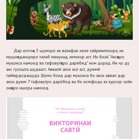
Дар истгоҳи 3 шуморо як вазифаи хеле ғайриинтизора, ки
мушоҳидакориро талаб мекунад, интизор аст. Ин бозӣ "Аксҳоро
муқоиса намоед ва тафовутҳоро дарёбед" ном дорад. Ин ҷо ду
акс гузошта шудааст. Аввалӣ акси асл аст, дуюмӣ
тағйирдодашуда. Шумо бояд дар муқоиса бо акси аввал дар
акси дуюм 7 тафовутро дарёбед ва бо истифода аз курсор ҷойи
онҳоро ишора намоед.