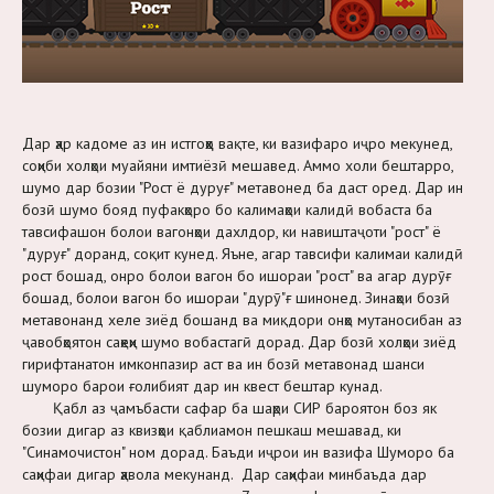
Дар ҳар кадоме аз ин истгоҳҳо вақте, ки вазифаро иҷро мекунед,
соҳиби холҳои муайяни имтиёзӣ мешавед. Аммо холи бештарро,
шумо дар бозии "Рост ё дуруғ" метавонед ба даст оред. Дар ин
бозӣ шумо бояд пуфакҳоро бо калимаҳои калидӣ вобаста ба
тавсифашон болои вагонҳои дахлдор, ки навиштаҷоти "рост" ё
"дуруғ" доранд, соқит кунед. Яъне, агар тавсифи калимаи калидӣ
рост бошад, онро болои вагон бо ишораи "рост" ва агар дурӯғ
бошад, болои вагон бо ишораи "дурӯ"ғ шинонед. Зинаҳои бозӣ
метавонанд хеле зиёд бошанд ва миқдори онҳо мутаносибан аз
ҷавобҳоятон саҳеҳи шумо вобастагӣ дорад. Дар бозӣ холҳои зиёд
гирифтанатон имконпазир аст ва ин бозӣ метавонад шанси
шуморо барои ғолибият дар ин квест бештар кунад.
Қабл аз ҷамъбасти сафар ба шаҳри СИР бароятон боз як
бозии дигар аз квизҳои қаблиамон пешкаш мешавад, ки
"Синамочистон" ном дорад. Баъди иҷрои ин вазифа Шуморо ба
саҳифаи дигар ҳавола мекунанд. Дар саҳифаи минбаъда дар