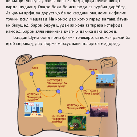
қисматҳои гуногуни дохили хона 7 адад ҳарфҳои тоҷикӣ пинҳон
карда шудаанд. Онҳоро бояд бо истифода аз пурбин дарёбед.
Аз ҷамъи ҳарфҳо ва дуруст ҷо ба ҷо кардани онҳо номи як филми
тоҷикӣ ҳосил мешавад. Ин номро дар хотир гиред ва танҳо баъди
ин бикӯшед, барои берун шудан аз хона аз тиреза истифода
намоед. Барои ҳалли миниквиз ҳамагӣ 3 дақиқа вақт доред.
Баъдан Шумо бояд номи филми тоҷикиро, ки вожаи рамзӣ ба
ҳисоб меравад, дар форми махсус навишта ирсол медоред.