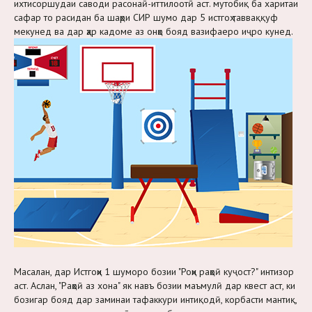
ихтисоршудаи саводи расонаӣ-иттилоотӣ аст. мутобиқ ба харитаи
сафар то расидан ба шаҳри СИР шумо дар 5 истгоҳ тавваққуф
мекунед ва дар ҳар кадоме аз онҳо бояд вазифаеро иҷро кунед.
Масалан, дар Истгоҳи 1 шуморо бозии "Роҳи раҳоӣ куҷост?" интизор
аст. Аслан, "Раҳоӣ аз хона" як навъ бозии маъмулӣ дар квест аст, ки
бозигар бояд дар заминаи тафаккури интиқодӣ, корбасти мантиқ,