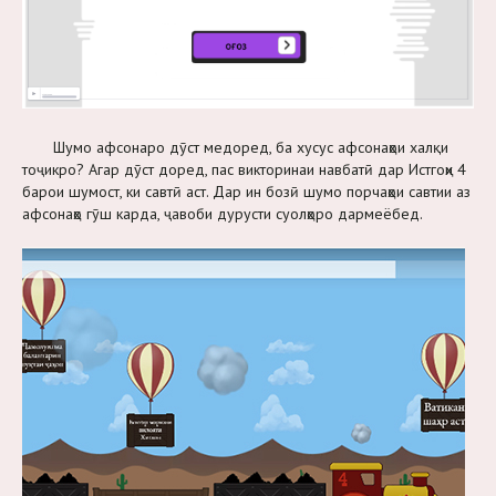
Шумо афсонаро дӯст медоред, ба хусус афсонаҳои халқи
тоҷикро? Агар дӯст доред, пас викторинаи навбатӣ дар Истгоҳи 4
барои шумост, ки савтӣ аст. Дар ин бозӣ шумо порчаҳои савтии аз
афсонаҳо гӯш карда, ҷавоби дурусти суолҳоро дармеёбед.