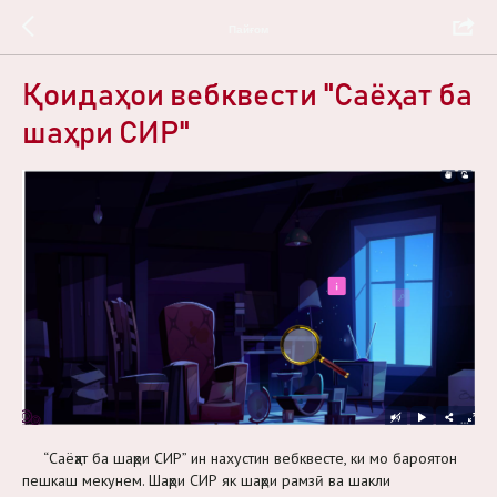
Пайғом
Қоидаҳои вебквести "Саёҳат ба
шаҳри СИР"
“Саёҳат ба шаҳри СИР” ин нахустин вебквесте, ки мо бароятон
пешкаш мекунем. Шаҳри СИР як шаҳри рамзӣ ва шакли