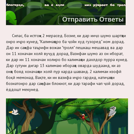
Сипас, ба истгоҳи 2 мерасед. Бозие, ки дар инҷо шумо шартҳои
онро иҷро кунед, "Калимаҳоро ба ҷойи худ гузоред" ном дорад.
Дар ин саҳифа таърифи вожаи "тролл" пешкаш мешавад ва дар
он 11 хоначаи холӣ вуҷуд дорад, Вазифаи шумо аз он иборат,
ки дар ин 11 хоначаи холиро бо калимаҳои дахлдор пурра кунед.
Дар сутуни дигар 13 калимаю ибораҳо оварда шудаанд, ки аз
онҳо бояд хоначаҳои холӣ пур карда шаванд. 2 калимаи изофӣ
боқӣ мемонад. Вақте, ки ин вазифа иҷро гардид, натиҷаҳои
бозиатонро дар саҳифаи блокнот, ки дар тарафи чап ҷой дорад,
ёддошт мекунед.