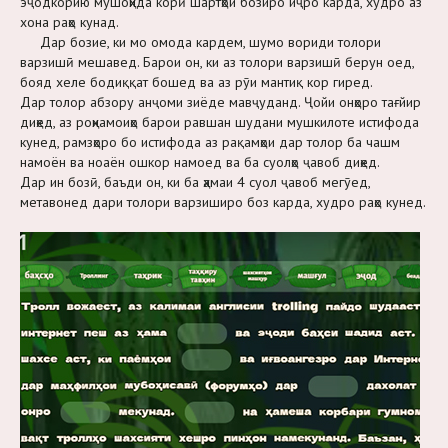
эҷодкорию мушоҳида корӣ шартҳои бозиро иҷро карда, худро аз
хона раҳо кунад.
Дар бозие, ки мо омода кардем, шумо вориди толори
варзишӣ мешавед. Барои он, ки аз толори варзишӣ берун оед,
бояд хеле бодиққат бошед ва аз рӯи мантиқ кор гиред.
Дар толор абзору анҷоми зиёде мавҷуданд. Ҷойи онҳоро тағйир
диҳед, аз роҳнамоиҳо барои равшан шудани мушкилоте истифода
кунед, рамзҳоро бо истифода аз рақамҳои дар толор ба чашм
намоён ва ноаён ошкор намоед ва ба суолҳо ҷавоб диҳед.
Дар ин бозӣ, баъди он, ки ба ҳамаи 4 суол ҷавоб мегӯед,
метавонед дари толори варзиширо боз карда, худро раҳо кунед.