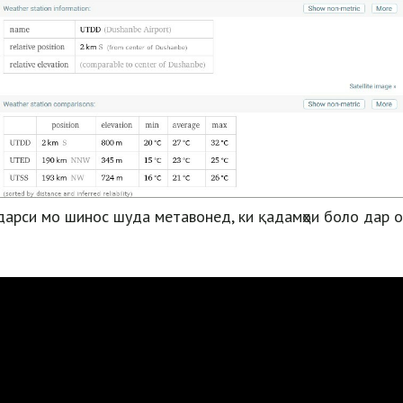
дарси мо шинос шуда метавонед, ки қадамҳои боло дар 