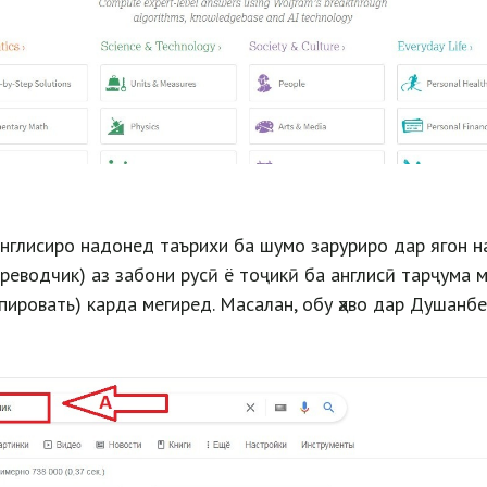
нглисиро надонед таърихи ба шумо заруриро дар ягон 
ереводчик) аз забони русӣ ё тоҷикӣ ба англисӣ тарҷума 
опировать) карда мегиред. Масалан, обу ҳаво дар Душанбе