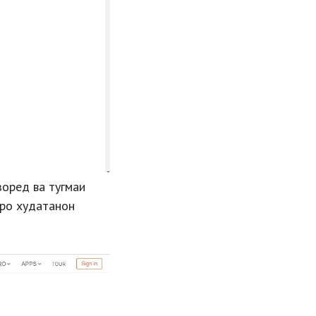
зоред ва тугмаи
нро худатанон