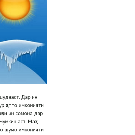
шудааст. Дар ин
ур ҳатто имконияти
аҳои ин сомона дар
мумкин аст. Маҳз
аво шумо имконияти