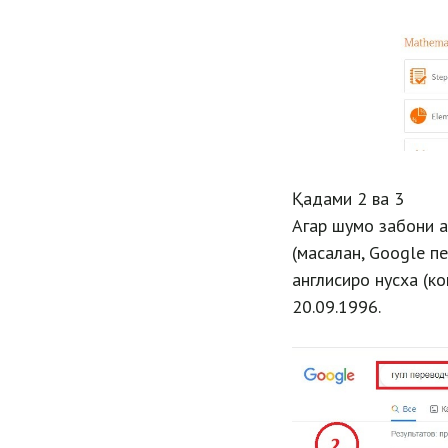
Қадами 2 ва 3
Агар шумо забони а
(масалан, Google п
англисиро нусха (к
20.09.1996.