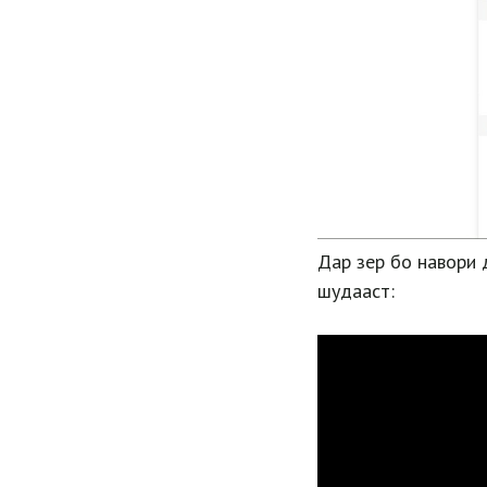
Дар зер бо навори 
шудааст: