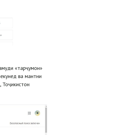
намуди «тарҷумон»
мекунед ва мантни
, Тоҷикистон