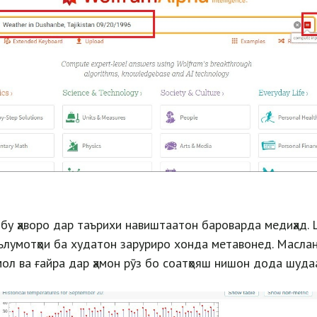
бу ҳаворо дар таърихи навиштаатон бароварда медиҳад.
лумотҳои ба худатон заруриро хонда метавонед. Маслан, 
ол ва ғайра дар ҳамон рӯз бо соатҳояш нишон дода шуда