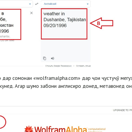
дар сомонаи «wolframalpha.com» дар ҷои ҷустуҷӯ мегу
кунед. Агар шумо забони англисиро донед, метавонед о