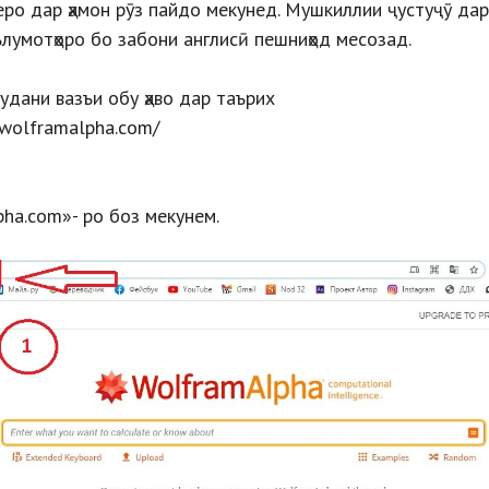
еро дар ҳамон рӯз пайдо мекунед. Мушкиллии ҷустуҷӯ да
ълумотҳоро бо забони англисӣ пешниҳод месозад.
удани вазъи обу ҳаво дар таърих
.wolframalpha.com/
ha.com»- ро боз мекунем.