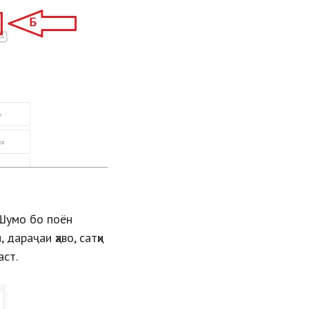
 Шумо бо поён
дараҷаи ҳаво, сатҳи
аст.