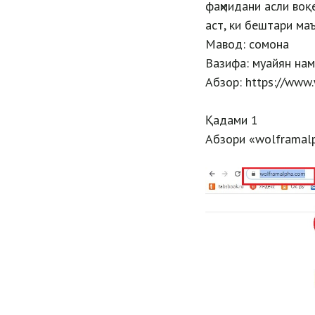
фаҳмидани асли воқ
аст, ки бештари ма
Мавод: сомона
Вазифа: муайян нам
Абзор: https://www
Қадами 1
Абзори «wolframalp