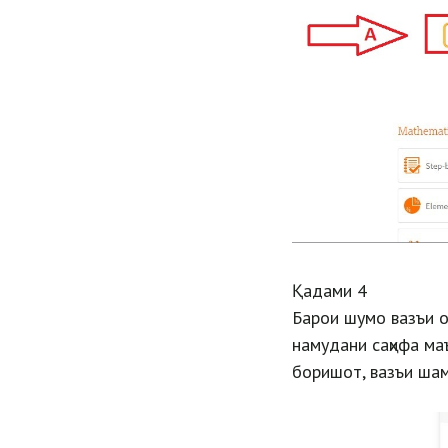
Қадами 4
Барои шумо вазъи о
намудани саҳифа маъ
боришот, вазъи шам