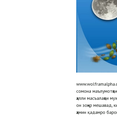
www.wolframalpha.c
сомона маълумотҳои
ҳалли масъалаҳои му
он зоҳир мешавад, к
ҳамин қадамро баро