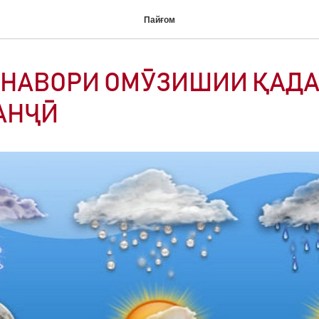
Пайғом
. НАВОРИ ОМӮЗИШИИ ҚАД
АНҶӢ