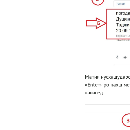
Матни нусхашударо 
«Enter»-ро пахш ме
нависед.