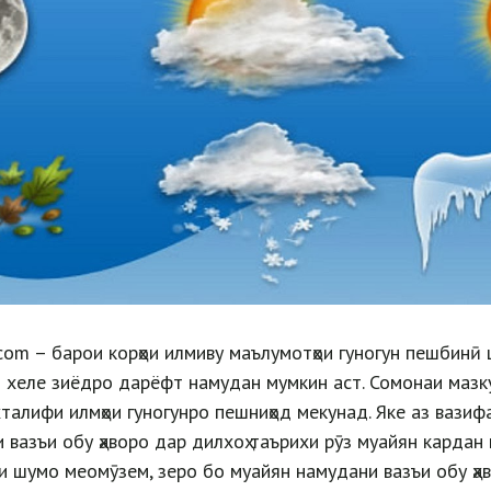
om – барои корҳои илмиву маълумотҳои гуногун пешбинӣ 
 хеле зиёдро дарёфт намудан мумкин аст. Сомонаи мазк
хталифи илмҳои гуногунро пешниҳод мекунад. Яке аз вазиф
и вазъи обу ҳаворо дар дилхоҳ таърихи рӯз муайян кардан 
и шумо меомӯзем, зеро бо муайян намудани вазъи обу ҳ