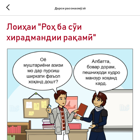
Дарси расонаомӯзӣ
Лоиҳаи "Роҳ ба сӯи
хирадмандии рақамӣ"