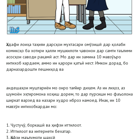
Ҳадафи лоиҳа таҳияи дарсҳои мухтасари омӯзишӣ дар қолаби
комиксҳо ба хотири ҳалли мушкилоти ҷавонон дар самти таълими
асосҳои саводи рақамӣ аст. Мо дар ин замина 10 мавзӯъро
интихоб кардаем, аммо ин қарори қатъӣ нест. Имкон дорад, бо
дарназардошти пешниҳод ва
андешаҳои муштариён мо онро тағйир диҳем. Аз ин лиҳоз, аз
шумоён эҳтиромона хоҳиш дорем, то дар пурсиши мо фаъолона
ширкат варзед ва назари худро иброз намоед. Инак, ин 10
мавзӯи интихобкардаи мо:
1. Ҷустуҷӯ, боркашӣ ва ҳифзи иттилоот.
2. Иттилоот ва интернети бехатар.
3. Ҳифзи маълумоти шахсӣ