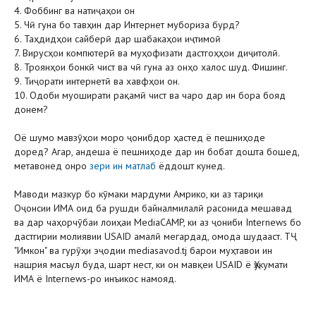
4. Фоббинг ва натиҷаҳои он
5. Чӣ гуна бо тавҳин дар Интернет мубориза бурд?
6. Таҳдидҳои сайберӣ дар шабакаҳои иҷтимоӣ
7. Вирусҳои компютерӣ ва муҳофизати дастгоҳҳои диҷитолӣ.
8. Троянҳои бонкӣ чист ва чӣ гуна аз онҳо халос шуд. Фишинг.
9. Тиҷорати интернетӣ ва хавфҳои он.
10. Одоби муоширати рақамӣ чист ва чаро дар ин бора бояд
донем?
Оё шумо мавзӯҳои моро ҷонибдор ҳастед ё пешниҳоде
доред? Агар, андеша ё пешниҳоде дар ин бобат дошта бошед,
метавонед онро
зери ин матлаб
ёддошт кунед.
Маводи мазкур бо кӯмаки мардуми Амрико, ки аз тариқи
Оҷонсии ИМА оид ба рушди байналмилалӣ расонида мешавад
ва дар чаҳорчӯбаи лоиҳаи MediaCAMP, ки аз ҷониби Internews бо
дастгирии молиявии USAID амалӣ мегардад, омода шудааст. ТҶ
"Имкон" ва гурӯҳи эҷодии mediasavod.tj барои муҳтавои ин
нашрия масъул буда, шарт нест, ки он мавқеи USAID ё Ҳукумати
ИМА ё Internews-ро инъикос намояд.